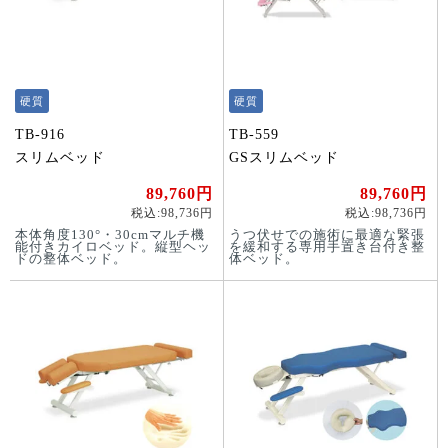
硬質
硬質
TB-916
TB-559
スリムベッド
GSスリムベッド
89,760円
89,760円
税込:98,736円
税込:98,736円
本体角度130°・30cmマルチ機
うつ伏せでの施術に最適な緊張
能付きカイロベッド。縦型ヘッ
を緩和する専用手置き台付き整
ドの整体ベッド。
体ベッド。