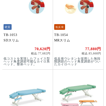
硬質
低反発
TB-1053
TB-1054
SDスリム
MRスリム
70,620円
77,880円
税込:77,682円
税込:85,668円
低コストを実現したフェイス型
低反発ウレタンを採用した無段
ヘッド角度調節可能なカイロ系
階調節のヘッド角度調節がつい
ベッド。整体ベッド。
たカイロベッド