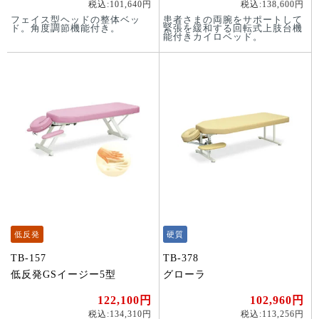
税込:101,640円
税込:138,600円
フェイス型ヘッドの整体ベッ
患者さまの両腕をサポートして
ド。角度調節機能付き。
緊張を緩和する回転式上肢台機
能付きカイロベッド。
低反発
硬質
TB-157
TB-378
低反発GSイージー5型
グローラ
122,100円
102,960円
税込:134,310円
税込:113,256円