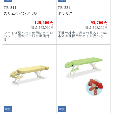
TB-844
TB-221
スリムウイング-5型
ポラリス
129,600円
95,700円
税込:142,560円
税込:105,270円
フェイス型ヘッド使用のカイロ
下肢の検査に役立つ長さ40cmの
ベッド！回転式上肢台機能付
本体有孔採用のカイロ用ベッ
き！
ド！
硬質
硬質