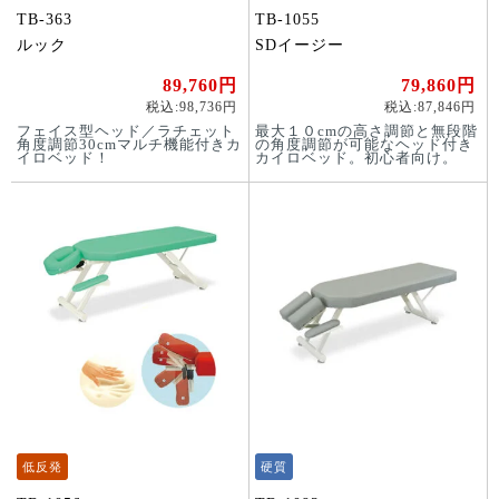
TB-363
TB-1055
ルック
SDイージー
89,760円
79,860円
税込:98,736円
税込:87,846円
フェイス型ヘッド／ラチェット
最大１０cmの高さ調節と無段階
角度調節30cmマルチ機能付きカ
の角度調節が可能なヘッド付き
イロベッド！
カイロベッド。初心者向け。
低反発
硬質