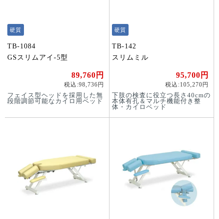
硬質
硬質
TB-1084
TB-142
GSスリムアイ-5型
スリムミル
89,760円
95,700円
税込:98,736円
税込:105,270円
フェイス型ヘッドを採用した無
下肢の検査に役立つ長さ40cmの
段階調節可能なカイロ用ベッド
本体有孔＆マルチ機能付き整
体・カイロベッド