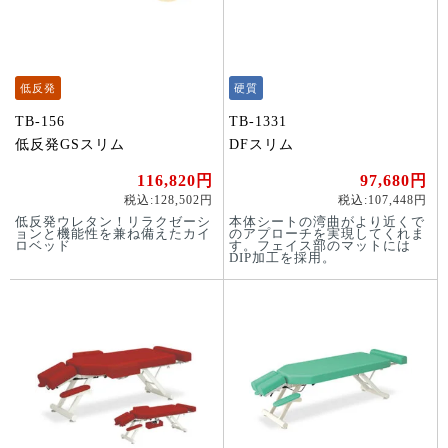
低反発
硬質
TB-156
TB-1331
低反発GSスリム
DFスリム
116,820円
97,680円
税込:128,502円
税込:107,448円
低反発ウレタン！リラクゼーシ
本体シートの湾曲がより近くで
ョンと機能性を兼ね備えたカイ
のアプローチを実現してくれま
ロベッド
す。フェイス部のマットには
DIP加工を採用。