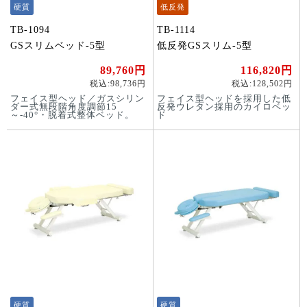
硬質
低反発
TB-1094
TB-1114
GSスリムベッド-5型
低反発GSスリム-5型
89,760円
116,820円
税込:98,736円
税込:128,502円
フェイス型ヘッド／ガスシリン
フェイス型ヘッドを採用した低
ダー式無段階角度調節15
反発ウレタン採用のカイロベッ
～-40°・脱着式整体ベッド。
ド
硬質
硬質