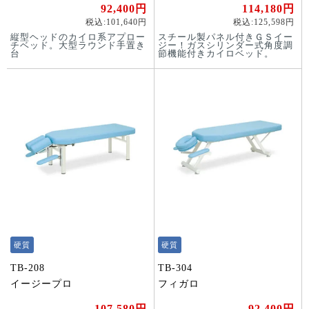
92,400円
114,180円
税込:101,640円
税込:125,598円
縦型ヘッドのカイロ系アプロー
スチール製パネル付きＧＳイー
チベッド。大型ラウンド手置き
ジー！ガスシリンダー式角度調
台
節機能付きカイロベッド。
硬質
硬質
TB-208
TB-304
イージープロ
フィガロ
107,580円
92,400円