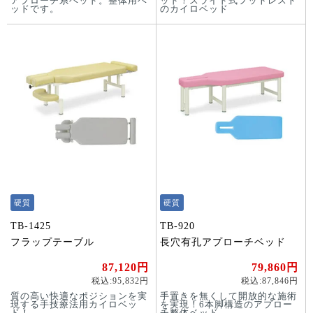
アプローチ系ベッド。整体用ベ
ッド！スライド式フットレスト
ッドです。
のカイロベッド
硬質
硬質
TB-1425
TB-920
フラップテーブル
長穴有孔アプローチベッド
87,120円
79,860円
税込:95,832円
税込:87,846円
質の高い快適なポジションを実
手置きを無くして開放的な施術
現する手技療法用カイロベッ
を実現！6本脚構造のアプロー
ド！
チ整体ベッド