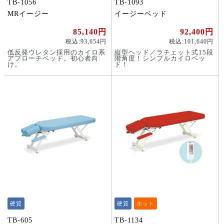
TB-1056
TB-1093
MRイージー
イージーベッド
85,140円
92,400円
税込:93,654円
税込:101,640円
低反発ウレタン採用のカイロ系
縦型ヘッド／ラチェット式15段
アプローチベッド。初心者向
階角度！シンプルカイロベッ
け。
ド！
硬質
硬質
ホット
TB-605
TB-1134