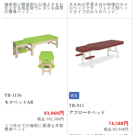
施術前に開放的な心地よさをお
大きめの手置き台が特徴のカイ
伝えする低反発ウレタンを採用
ロベッドです。フェイス型ヘッ
の整体ベッド。
ドタイプのカイロベッド。
TB-1156
硬質
モクベッドAR
TB-915
アプローチベッド
93,060円
税込:102,366円
74,580円
うつ伏せでの施術に最適な木製
整体ベッド
税込:82,038円