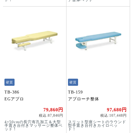
硬質
硬質
TB-386
TB-159
EGアプロ
アプローチ整体
79,860円
97,680円
税込:87,846円
税込:107,448円
4×50cmの長穴有孔加工＆大型
スリット型座シートのラウンド
手置き台付きマッサージ整体ベ
型手置き台付きカイロベッ
ッド！
ド！