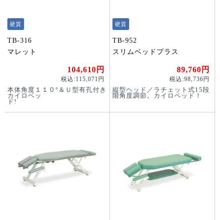
硬質
硬質
TB-316
TB-952
マレット
スリムベッドプラス
104,610円
89,760円
税込:115,071円
税込:98,736円
本体角度１１０°＆Ｕ型有孔付き
縦型ヘッド／ラチェット式15段
カイロベッ
階角度調節。カイロベッド！
ド!