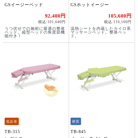
GSイージーベッド
GSホットイージー
92,400円
105,600円
税込:101,640円
税込:116,160円
うつ伏せでの施術に最適の整体
温熱シートを内蔵したカイロ系
ベッド。縦型ヘッドの角度節機
マッサージベッド。整体ベッ
能付き！
ド。
低反発
硬質
TB-315
TB-845