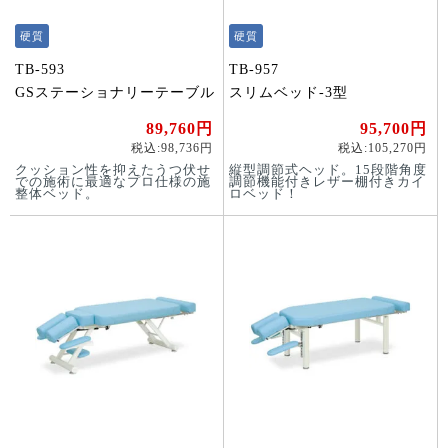
硬質
硬質
TB-593
TB-957
GSステーショナリーテーブル
スリムベッド-3型
89,760円
95,700円
税込:98,736円
税込:105,270円
クッション性を抑えたうつ伏せ
縦型調節式ヘッド。15段階角度
での施術に最適なプロ仕様の施
調節機能付きレザー棚付きカイ
整体ベッド。
ロベッド！