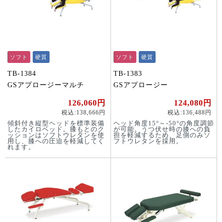
ソフト
硬質
ソフト
硬質
TB-1384
TB-1383
GSアプロージーマルチ
GSアプロージー
126,060円
124,080円
税込:138,666円
税込:136,488円
傾斜付き縦型ヘッドを標準装備
ヘッド角度15°～-50°の角度調節
したカイロベッド。膝もとのク
が可能。うつ伏せ時の膝への負
ッションはソフトウレタンを使
担を軽減するため、足側のみソ
用し、膝への圧迫を軽減してく
フトウレタンを採用。
れます。