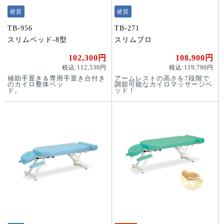
硬質
硬質
TB-956
TB-271
スリムベッド-8型
スリムプロ
102,300円
108,900円
税込:112,530円
税込:119,790円
補助手置き＆専用手置き台付き
アームレストの高さを7段階で
のカイロ整体ベッ
調節可能なカイロマッサージベ
ド。
ッド！