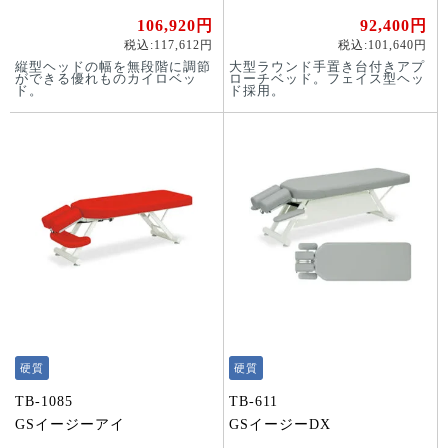
106,920円
92,400円
税込:117,612円
税込:101,640円
縦型ヘッドの幅を無段階に調節
大型ラウンド手置き台付きアプ
ができる優れものカイロベッ
ローチベッド。フェイス型ヘッ
ド。
ド採用。
硬質
硬質
TB-1085
TB-611
GSイージーアイ
GSイージーDX