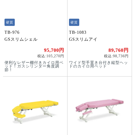
硬質
硬質
TB-976
TB-1083
GSスリムシェル
GSスリムアイ
95,700円
89,760円
税込:105,270円
税込:98,736円
便利なレザー棚付きカイロ用ベ
ワイド型手置き台付き縦型ヘッ
ッド！ガスシリンダー角度調
ドのカイロ用ベッド
節！