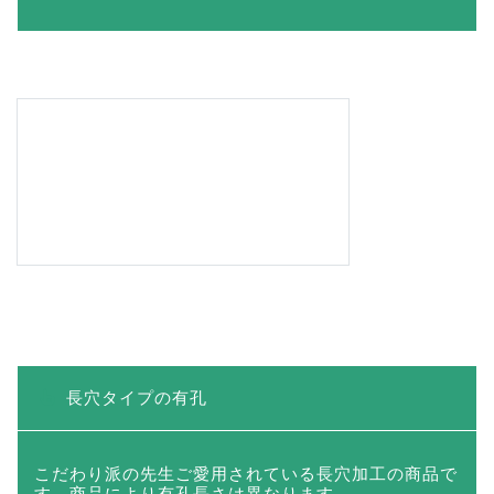
差込式タイプの有孔
必要なときにフェイス型ヘッドを差し込んで利用いた
だける便利な商品です。差込式だから
不要時は外した
状態で使用
いただけます。※商品サイズには差込式ヘ
ッドの長さ（約28cm）は含まれておりません。