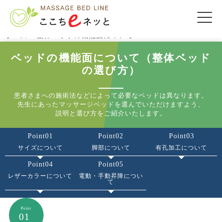
ホーム
>
整体ベッドの機能面について
ベッドの機能面について（整体ベッド
の選び方）
患者さまへの施術法などによって必要なベッドは異なります。
先生にあったマッサージベッドを選んでいただけますよう、
説明と選び方をご紹介いたします。
Point01
Point02
Point03
サイズについて
脚部について
有孔加工について
Point04
Point05
レザーカラーについて
電動・手動昇降につい
て
01