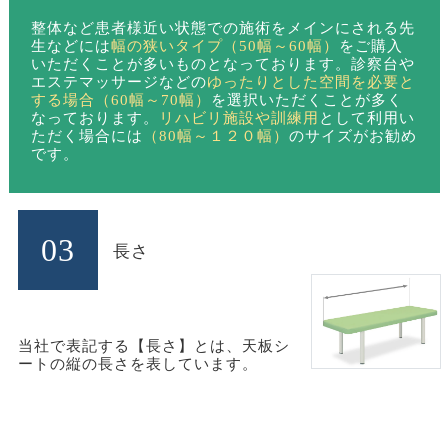
整体など患者様近い状態での施術をメインにされる先
生などには
幅の狭いタイプ（50幅～60幅）
をご購入
いただくことが多いものとなっております。診察台や
エステマッサージなどの
ゆったりとした空間を必要と
する場合（60幅～70幅）
を選択いただくことが多く
なっております。
リハビリ施設や訓練用
として利用い
ただく場合には
（80幅～１２０幅）
のサイズがお勧め
です。
03
長さ
当社で表記する【長さ】とは、天板シ
ートの縦の長さを表しています。