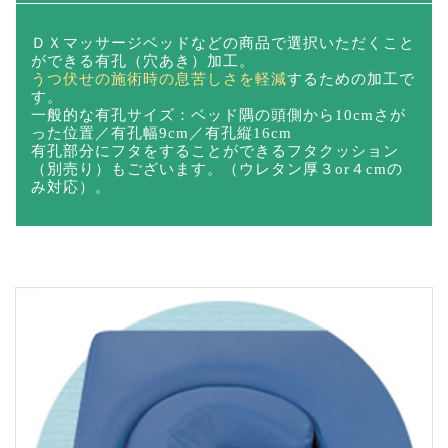
有孔加工(標準)
ＤＸマッサージベッドなどの商品で選択いただくこと
ができる有孔（穴あき）加工。
うつ伏せの施術時の息苦しさを軽減
するための加工で
す。
一般的な有孔サイズ：ベッド隅の頭側から10cmさが
った位置／有孔幅9cm／有孔縦16cm
有孔部分にフタをすることができるフタクッション
（別売り）もございます。（ウレタン厚３or４cmの