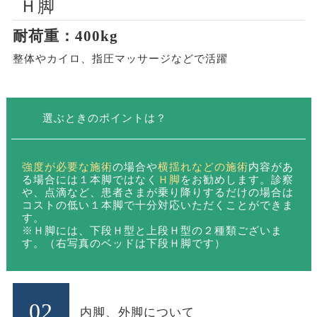
Ｈ脚
耐荷重：400kg
整体やカイロ、指圧マッサージなどで活躍
選ぶときのポイントは？
強度が必要な施術
の場合や
横揺れなどの施術
内容があ
る場合には１本脚ではなく
Ｈ脚
をお勧めします。診察
や、点滴など、患者さまが乗り降りするだけの場合は
コストの低い１本脚で十分対応いただくことができま
す。
※Ｈ脚には、下段Ｈ型と上段Ｈ型の２種類ございま
す。（右写真のベッドは下段Ｈ脚です）
02
内脚、外脚について