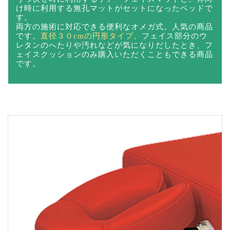
オメガ式有孔
うつ伏せ時に利用するケアーフェイスマットと、仰向
け時に利用する無孔マットがセットになったベッドで
す。
両方の施術に対応できる便利なオメガ式。人気の商品
です。
直径３０cmの円形タイプ。
フェイス部分のウ
レタンのへたりや汚れなどが気になりだしたとき、フ
ェイスクッションのみ購入いただくこともできる商品
です。