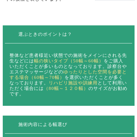
選ぶときのポイントは？
整体など患者様近い状態での施術をメインにされる先
生などには
幅の狭いタイプ（50幅～60幅）
をご購入
いただくことが多いものとなっております。診察台や
エステマッサージなどの
ゆったりとした空間を必要と
する場合（60幅～70幅）
を選択いただくことが多く
なっております。
リハビリ施設や訓練用
として利用い
ただく場合には
（80幅～１２０幅）
のサイズがお勧め
です。
施術内容による幅選び