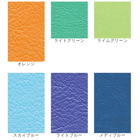
01
18色のカラー種類
当社で販売しているベッドやマクラの9割以上がカラー18
色より選択いただける商品となっております。院内の雰
囲気にあわせたビニルレザーカラーをご選択いただくこ
とが可能です。（製品の色調はできる限り実物どおりと
なるよう努めておりますが多少異なる場合がございま
す。ご了承ください）
クリーム
アイボリー