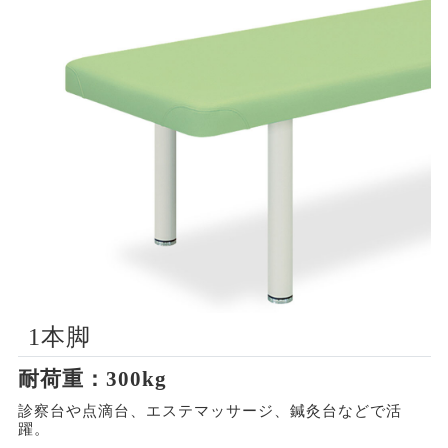
1本脚
耐荷重：300kg
診察台や点滴台、エステマッサージ、鍼灸台などで活
躍。