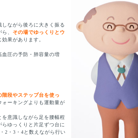
識しながら後ろに大きく振る
がら、
その場でゆっくりとウ
じ効果があります。
高血圧の予防・肺容量の増
の階段やステップ台を使っ
ウォーキングよりも運動量が
とを意識しながら足を腰幅程
がらゆっくりと片足ずつ台に
・2・3・4と数えながら行い