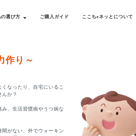
品の選び方
ご購入ガイド
ここちeネッとについて
力作り～
なくなったり、自宅にいるこ
せんか？
痛み、生活習慣病やうつ病な
時間がない、外でウォーキン