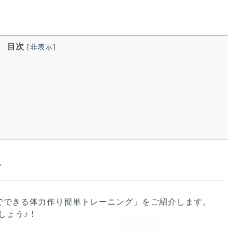
目次
[
非表示
]
介
でできる体力作り簡単トレーニング」をご紹介します。
しょう♪！