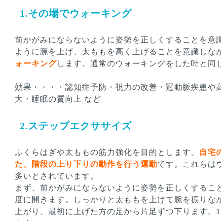
1.その場でウォーキング
前かがみにならないように姿勢を正しくすることを意
ように腕を上げ、太ももを高く上げることを意識しな
ォーキング
します。通常のウォーキングをした時と同
効果・・・・認知症予防・視力の改善・冠動脈疾患や
大・睡眠の質向上 など
2.ステップエクササイズ
ふくらはぎや太ももの筋力強化を目的とします。
自宅
た、階段の上り下りの動作を行う運動
です。これらは
多いとされています。
まず、前かがみにならないように姿勢を正しくするこ
度に開きます。しっかりと太ももを上げて腕を振りな
上がり、最初に上げた方の足から片足ずつ下ります。1