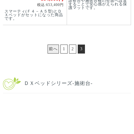
診察台や施術台横の壁面へ設置
することで安心感がえられる保
税込:653,400円
護マットです。
スマーティ(Ｆ４－Ａ５型)とＤ
Ｘベッドがセットになった商品
です。
前へ
1
2
3
ＤＸベッドシリーズ-施術台-