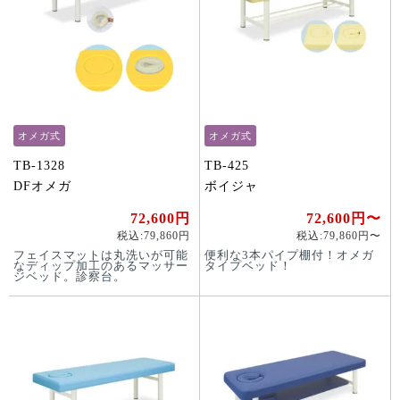
オメガ式
オメガ式
TB-1328
TB-425
DFオメガ
ボイジャ
72,600円
72,600円〜
税込:79,860円
税込:79,860円〜
フェイスマットは丸洗いが可能
便利な3本パイプ棚付！オメガ
なディップ加工のあるマッサー
タイプベッド！
ジベッド。診察台。