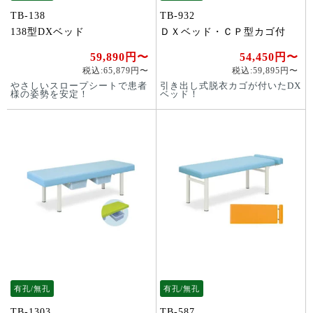
TB-138
TB-932
138型DXベッド
ＤＸベッド・ＣＰ型カゴ付
59,890円〜
54,450円〜
税込:65,879円〜
税込:59,895円〜
やさしいスロープシートで患者
引き出し式脱衣カゴが付いたDX
様の姿勢を安定！
ベッド！
有孔/無孔
有孔/無孔
TB-1303
TB-587