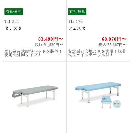
有孔/無孔
有孔/無孔
TB-351
TB-176
タテスタ
フェスタ
83,490円〜
68,970円〜
税込:91,839円〜
税込:75,867円〜
差し込み式縦型ヘッドを装備！
安定感と心地よさを実現！脱着
安定の外脚タイプ！
式フェイステーブル付！