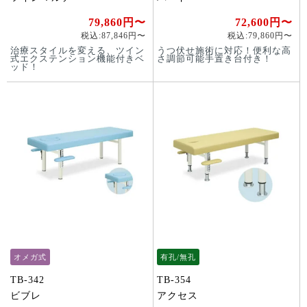
79,860円〜
72,600円〜
税込:87,846円〜
税込:79,860円〜
治療スタイルを変える、ツイン
うつ伏せ施術に対応！便利な高
式エクステンション機能付きベ
さ調節可能手置き台付き！
ッド！
オメガ式
有孔/無孔
TB-342
TB-354
ビブレ
アクセス