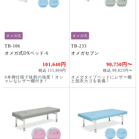
オメガ式
オメガ式
TB-106
TB-233
オメガ式DXベッド-6
オメガセブン
101,640円
90,750円〜
税込:111,804円
税込:99,825円〜
6本脚仕様で抜群の強度！オシ
オメガタイプベッドにレザー棚
ャレなレザー棚付き！
と脱衣カゴを装備！