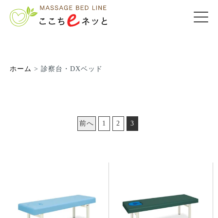
ホーム
>
診察台・DXベッド
前へ
1
2
3