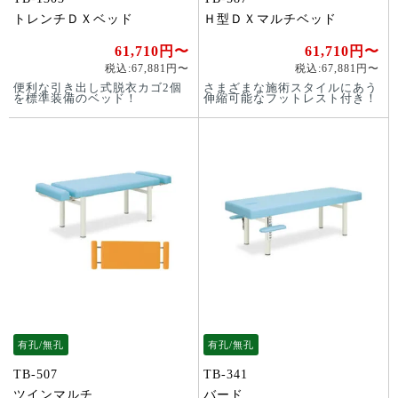
トレンチＤＸベッド
Ｈ型ＤＸマルチベッド
61,710円〜
61,710円〜
税込:67,881円〜
税込:67,881円〜
便利な引き出し式脱衣カゴ2個
さまざまな施術スタイルにあう
を標準装備のベッド！
伸縮可能なフットレスト付き！
有孔/無孔
有孔/無孔
TB-507
TB-341
ツインマルチ
バード