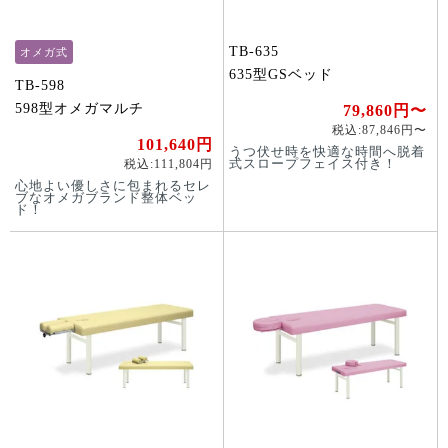
TB-635
オメガ式
635型GSベッド
TB-598
598型オメガマルチ
79,860円〜
税込:87,846円〜
101,640円
うつ伏せ時を快適な時間へ脱着
税込:111,804円
式スロープフェイス付き！
心地よい優しさに包まれるセレ
ブなオメガブランド整体ベッ
ド！