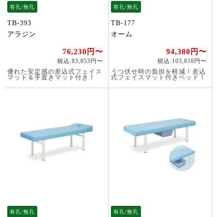
有孔/無孔
有孔/無孔
TB-393
TB-177
アラジン
オーム
76,230円〜
94,380円〜
税込:83,853円〜
税込:103,818円〜
優れた安定感の差込式フェイス
うつ伏せ時の負担を軽減！差込
マット＆手置きマット付き！
式フェイスマット付きベッド！
有孔/無孔
有孔/無孔