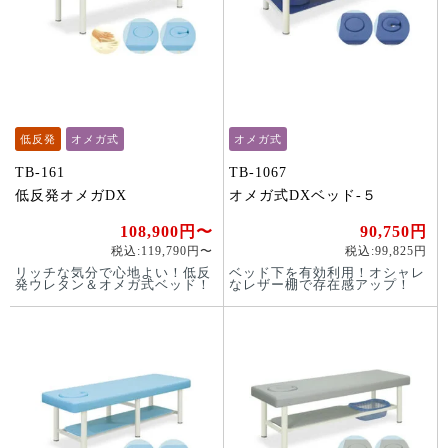
低反発
オメガ式
オメガ式
TB-161
TB-1067
低反発オメガDX
オメガ式DXベッド-５
108,900円〜
90,750円
税込:119,790円〜
税込:99,825円
リッチな気分で心地よい！低反
ベッド下を有効利用！オシャレ
発ウレタン＆オメガ式ベッド！
なレザー棚で存在感アップ！