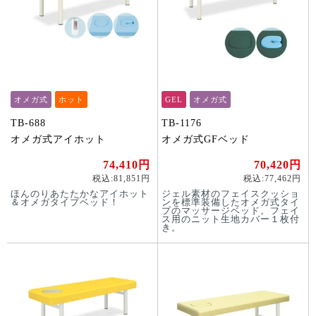
オメガ式
ホット
GEL
オメガ式
TB-688
TB-1176
オメガ式アイホット
オメガ式GFベッド
74,410円
70,420円
税込:81,851円
税込:77,462円
ほんのりあたたかなアイホット
ジェル素材のフェイスクッショ
＆オメガタイプベッド！
ンを標準装備したオメガ式タイ
プのマッサージベッド。フェイ
ス用のニット生地カバー１枚付
き。