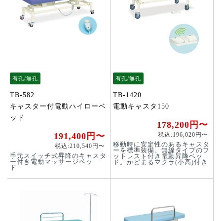
有孔/無孔
有孔/無孔
TB-582
TB-1420
キャスター付電動ハイローベ
電動キャスタ150
ッド
178,200円〜
191,400円〜
税込:196,020円〜
移動時に安定性のあるキャスタ
税込:210,540円〜
ーを標準装備。無線タイプのフ
手元スイッチ式昇降のキャスタ
ットレスト付き電動昇降ベッ
ー付き電動マッサージベッ
ド。かどまるマクラ(小高)付き
ド