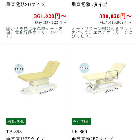
垂直電動SHタイプ
垂直電動Lタイプ
361,020円〜
380,820円〜
税込:397,122円〜
税込:418,902円〜
暖かさを感じる温熱シート内
オートリターン機能付きフット
蔵。電動昇降マッサージベッ
スイッチ。エステマッサージに
ド。
ぴったり。
有孔/無孔
有孔/無孔
TB-868
TB-869
垂直電動2Eタイプ
垂直電動2EZタイプ