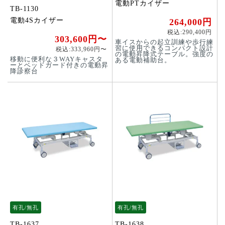
電動PTカイザー
TB-1130
電動4Sカイザー
264,000円
税込:290,400円
303,600円〜
車イスからの起立訓練や歩行練
習に使用できるコンパクト設計
税込:333,960円〜
の電動昇降式テーブル。強度の
移動に便利な３WAYキャスタ
ある電動補助台。
ーとベッドガード付きの電動昇
降診察台
有孔/無孔
有孔/無孔
TB-1637
TB-1638