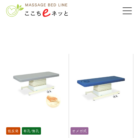
低反発
有孔/無孔
オメガ式