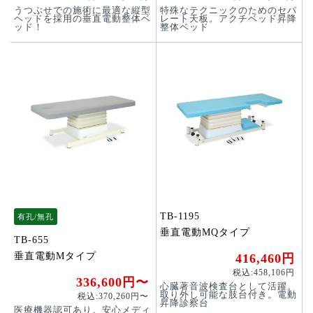
うつぶせでの施術に最適な縦型
特殊なテクニックのためのセパ
ヘッドを採用の垂直電動整体ベ
レート天板。アクチベッド昇降
ッド！
整体ベッド
TB-1195
有孔/無孔
垂直電動MQタイプ
TB-655
垂直電動Mタイプ
416,460円
税込:458,106円
336,600円〜
心臓著音波検査台として活躍。
取り外し可能な肢台付き。電動
税込:370,260円〜
昇降診察台
医療機器認可あり。安心メディ