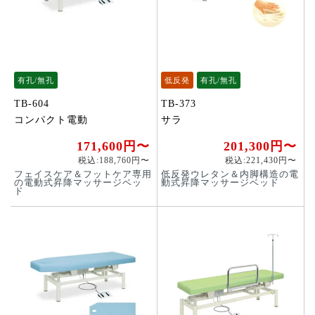
有孔/無孔
低反発
有孔/無孔
TB-604
TB-373
コンパクト電動
サラ
171,600円〜
201,300円〜
税込:188,760円〜
税込:221,430円〜
フェイスケア＆フットケア専用
低反発ウレタン＆内脚構造の電
の電動式昇降マッサージベッ
動式昇降マッサージベッド
ド