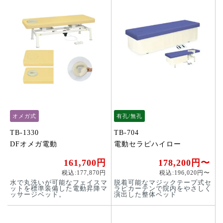
オメガ式
有孔/無孔
TB-1330
TB-704
DFオメガ電動
電動セラピハイロー
161,700円
178,200円〜
税込:177,870円
税込:196,020円〜
水で丸洗いが可能なフェイスマ
脱着可能なマジックテープ式セ
ットを標準装備した電動昇降マ
ラピカーテンで院内をやさしく
ッサージベッド。
演出した整体ベッド