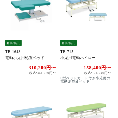
有孔/無孔
有孔/無孔
TB-1643
TB-715
電動小児用処置ベッド
小児用電動ハイロー
310,200円〜
158,400円〜
税込:341,220円〜
税込:174,240円〜
F型ベッドガード付き小児用の
電動診察台ベッド