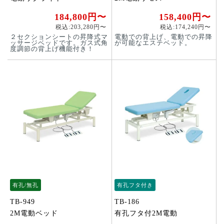
184,800円〜
158,400円〜
税込:203,280円〜
税込:174,240円〜
２セクションシートの昇降式マ
電動での背上げ、電動での昇降
ッサージベッドです。ガス式角
が可能なエステベッド。
度調節の背上げ機能付き！
有孔/無孔
有孔フタ付き
TB-949
TB-186
2M電動ベッド
有孔フタ付2M電動