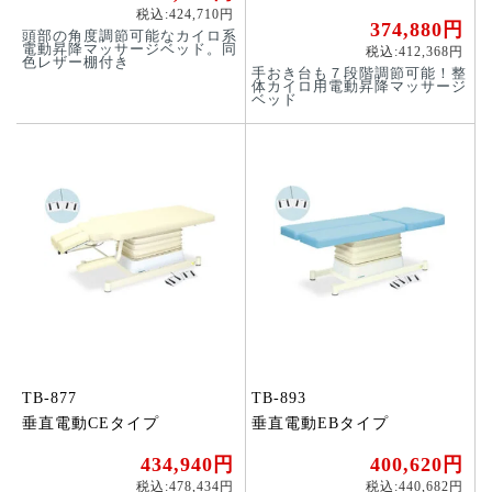
税込:424,710円
374,880円
頭部の角度調節可能なカイロ系
電動昇降マッサージベッド。同
税込:412,368円
色レザー棚付き
手おき台も７段階調節可能！整
体カイロ用電動昇降マッサージ
ベッド
TB-877
TB-893
垂直電動CEタイプ
垂直電動EBタイプ
434,940円
400,620円
税込:478,434円
税込:440,682円