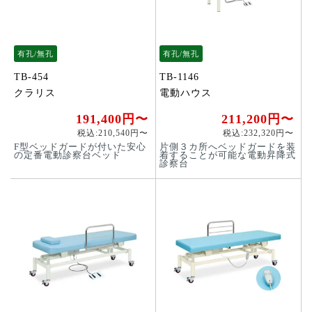
有孔/無孔
有孔/無孔
TB-454
TB-1146
クラリス
電動ハウス
191,400円〜
211,200円〜
税込:210,540円〜
税込:232,320円〜
F型ベッドガードが付いた安心
片側３カ所へベッドガードを装
の定番電動診察台ベッド
着することが可能な電動昇降式
診察台