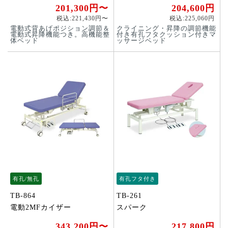
201,300円〜
204,600円
税込:221,430円〜
税込:225,060円
電動式背あげポジション調節＆
クライニング・昇降の調節機能
電動式昇降機能つき。高機能整
付き有孔フタクッション付きマ
体ベッド
ッサージベッド
有孔/無孔
有孔フタ付き
TB-864
TB-261
電動2MFカイザー
スパーク
343,200円〜
217,800円