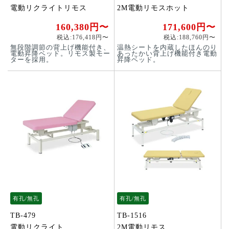
電動リクライトリモス
2M電動リモスホット
160,380円〜
171,600円〜
税込:176,418円〜
税込:188,760円〜
無段階調節の背上げ機能付き、
温熱シートを内蔵したほんのり
電動昇降ベッド。リモス製モー
あったかい背上げ機能付き電動
ターを採用。
昇降ベッド。
有孔/無孔
有孔/無孔
TB-479
TB-1516
電動リクライト
2M電動リモス