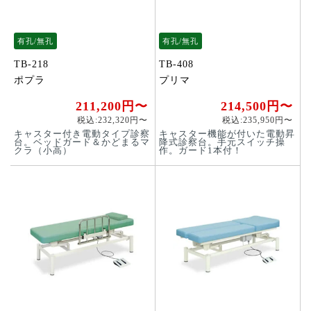
有孔/無孔
有孔/無孔
TB-218
TB-408
ポプラ
プリマ
211,200円〜
214,500円〜
税込:232,320円〜
税込:235,950円〜
キャスター付き電動タイプ診察
キャスター機能が付いた電動昇
台。ベッドガード＆かどまるマ
降式診察台。手元スイッチ操
クラ（小高）
作。ガード1本付！