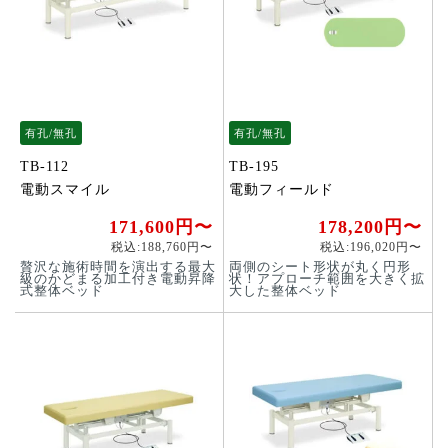
有孔/無孔
有孔/無孔
TB-112
TB-195
電動スマイル
電動フィールド
171,600円〜
178,200円〜
税込:188,760円〜
税込:196,020円〜
贅沢な施術時間を演出する最大
両側のシート形状が丸く円形
級のかどまる加工付き電動昇降
状！アプローチ範囲を大きく拡
式整体ベッド
大した整体ベッド