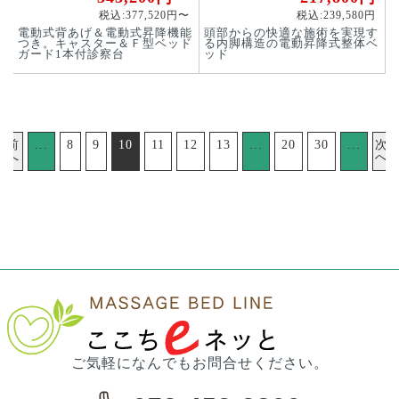
税込:377,520円〜
税込:239,580円
電動式背あげ＆電動式昇降機能
頭部からの快適な施術を実現す
つき。キャスター＆Ｆ型ベッド
る内脚構造の電動昇降式整体ベ
ガード1本付診察台
ッド
前
...
8
9
10
11
12
13
...
20
30
...
次
へ
へ
ご気軽になんでもお問合せください。