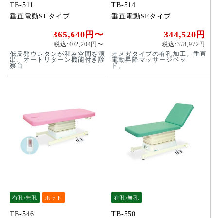
TB-511
TB-514
垂直電動SLタイプ
垂直電動SFタイプ
365,640円〜
344,520円
税込:402,204円〜
税込:378,972円
低反発ウレタンが和み空間を演
オメガタイプの有孔加工。垂直
出、オートリターン機能付き診
電動昇降マッサージベッ
察台
ド。
有孔/無孔
ホット
有孔/無孔
TB-546
TB-550