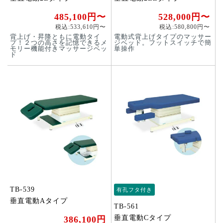
485,100円〜
528,000円〜
税込:533,610円〜
税込:580,800円〜
背上げ・昇降ともに電動タイ
電動式背上げタイプのマッサー
プ！２つの高さを記憶できるメ
ジベッド。フットスイッチで簡
モリー機能付きマッサージベッ
単操作
ド
TB-539
有孔フタ付き
垂直電動Aタイプ
TB-561
垂直電動Cタイプ
386,100円