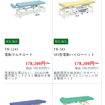
有孔/無孔
有孔/無孔
TB-1243
TB-583
電動マルチロード
583型電動ハイローベッド
178,200円〜
178,200円〜
税込:196,020円〜
税込:196,020円〜
患者様を選ばない、30cmの伸
施術環境を総合的にサポート！
縮可能フットレスト機能付き整
1段用脱衣カゴとコンセント付
体ベッド
き整体ベッド