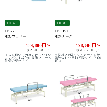
有孔/無孔
有孔/無孔
TB-220
TB-1191
電動フェリー
電動ナース
184,800円〜
198,000円〜
税込:203,280円〜
税込:217,800円〜
イスを用いての施術がしやすい
点滴棒とF型ベッドガードを標
コンパクト設計の昇降フレーム
準装備した電動昇降タイプの診
仕様の整体ベド
察台