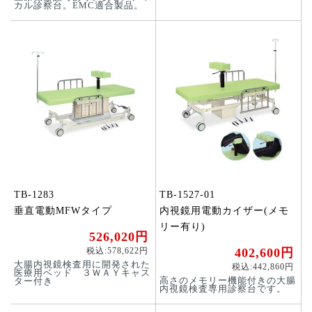
カル診察台。EMC適合製品。
TB-1283
TB-1527-01
垂直電動MFWタイプ
内視鏡用電動カイザー(メモ
リー有り)
526,020円
税込:578,622円
402,600円
大腸内視鏡検査用に開発された
税込:442,860円
医療用ベッド ３ＷＡＹキャス
高さのメモリー機能付きの大腸
ター付き
内視鏡検査専用診察台です。