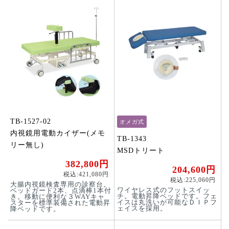
TB-1527-02
オメガ式
内視鏡用電動カイザー(メモ
TB-1343
リー無し)
MSDトリート
382,800円
204,600円
税込:421,080円
税込:225,060円
大腸内視鏡検査専用の診察台。
ワイヤレス式のフットスイッ
ベッドガード2本、点滴棒1本付
チ。電動昇降ベッドです。フェ
き。移動に便利な３WAYキャ
イスは丸洗いが可能なＤＩＰフ
スターを標準装備された電動昇
ェイスを採用。
降ベッドです。