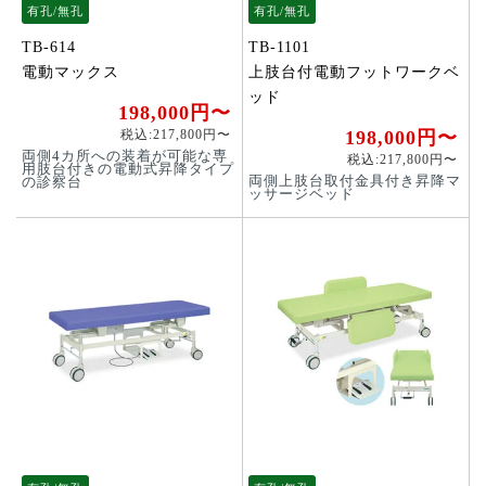
有孔/無孔
有孔/無孔
TB-614
TB-1101
電動マックス
上肢台付電動フットワークベ
ッド
198,000円〜
税込:217,800円〜
198,000円〜
両側4カ所への装着が可能な専
税込:217,800円〜
用肢台付きの電動式昇降タイプ
両側上肢台取付金具付き昇降マ
の診察台
ッサージベッド