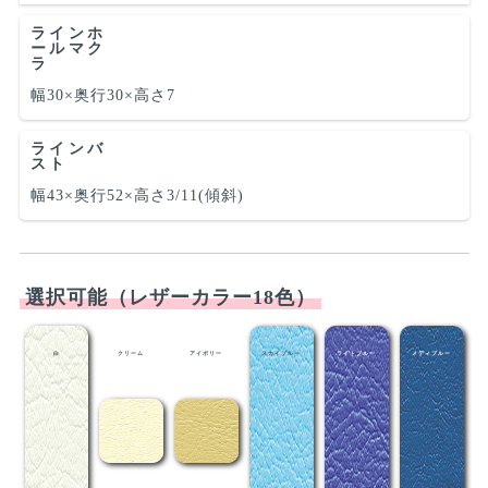
ラインホ
ールマク
ラ
幅30×奥行30×高さ7
ラインバ
スト
幅43×奥行52×高さ3/11(傾斜)
選択可能（レザーカラー18色）
白
クリーム
アイボリー
スカイブルー
ライトブルー
メディブルー