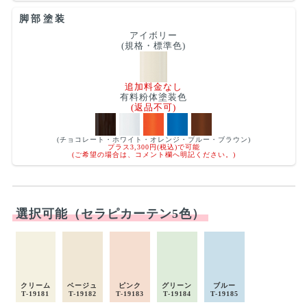
脚部塗装
アイボリー
(規格・標準色)
追加料金なし
有料粉体塗装色
(返品不可)
(チョコレート・ホワイト・オレンジ・ブルー・ブラウン)
プラス3,300円(税込)で可能
(ご希望の場合は、コメント欄へ明記ください。)
選択可能（セラピカーテン5色）
クリーム
ベージュ
ピンク
グリーン
ブルー
T-19181
T-19182
T-19183
T-19184
T-19185