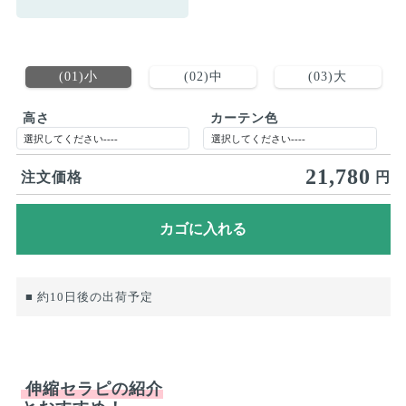
(01)小
(02)中
(03)大
高さ
カーテン色
21,780
注文価格
円
■ 約10日後の出荷予定
伸縮セラピの紹介