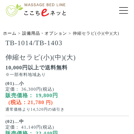
ホーム
>
設備用品・オプション
>
伸縮セラピ(小)(中)(大)
TB-1014/TB-1403
伸縮セラピ(小)(中)(大)
10,000円以上で送料無料
※一部有料地域あり
(01)…小
定価：
36,300円(税込)
販売価格：
19,800
円
(税込：
21,780
)
円
通常価格より
14,520
円の値引き
(02)…中
定価：
41,140円(税込)
販売価格：
22,440
円