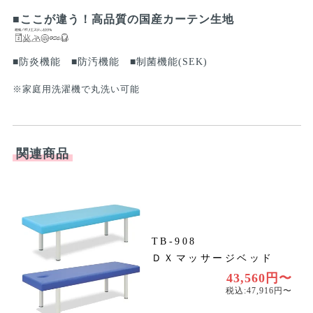
■ここが違う！高品質の国産カーテン生地
■防炎機能
■防汚機能
■制菌機能(SEK)
※家庭用洗濯機で丸洗い可能
関連商品
TB-908
ＤＸマッサージベッド
円
円
43,560円〜
税込:47,916円〜