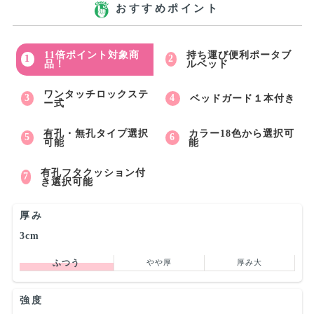
おすすめポイント
11倍ポイント対象商
持ち運び便利ポータブ
品！
ルベッド
ワンタッチロックステ
ベッドガード１本付き
ー式
有孔・無孔タイプ選択
カラー18色から選択可
可能
能
有孔フタクッション付
き選択可能
厚み
3cm
ふつう
やや厚
厚み大
強度