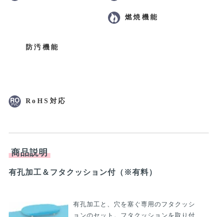
防汚機能
燃焼機能
RoHS対応
商品説明
有孔加工＆フタクッション付（※有料）
う
有孔加工と、穴を塞ぐ専用のフタクッシ
ョンのセット。フタクッションを取り付
けることで瞬時に無孔ベッドとして利用
いただけます。