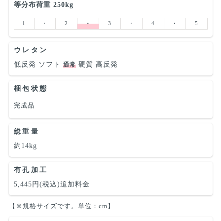
等分布荷重 250kg
1
･
2
･
3
･
4
･
5
ウレタン
低反発
ソフト
硬質
高反発
通常
梱包状態
完成品
総重量
約14kg
有孔加工
5,445円(税込)追加料金
【※規格サイズです。単位：cm】