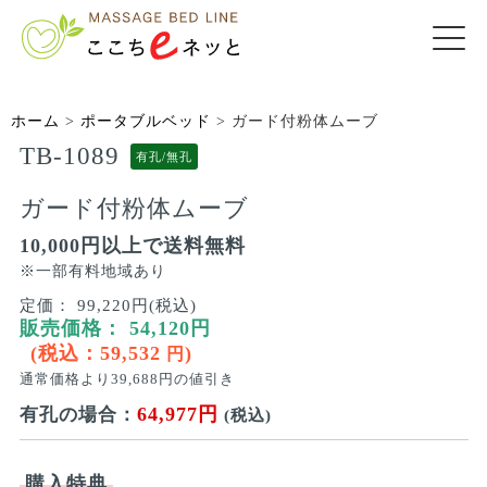
ホーム
>
ポータブルベッド
>
ガード付粉体ムーブ
TB-1089
有孔/無孔
ガード付粉体ムーブ
10,000円以上で送料無料
※一部有料地域あり
定価：
99,220円(税込)
販売価格：
54,120
円
(税込：
59,532
)
円
通常価格より
39,688
円の値引き
64,977円
有孔の場合：
(税込)
購入特典