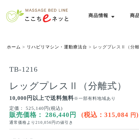
商品情報
商
ホーム
>
リハビリマシン・運動療法台
>
レッグプレスⅡ（分
TB-1216
レッグプレスⅡ（分離式）
10,000円以上で送料無料
※一部有料地域あり
定価：
525,140円(税込)
販売価格：
286,440
円
(税込：
315,084
)
円
通常価格より
210,056
円の値引き