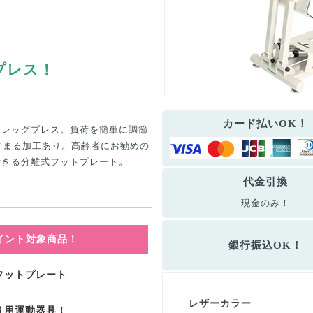
プレス！
カード払いOK！
台レッグプレス。負荷を簡単に調節
どまる加工あり。高齢者にお勧めの
できる分離式フットプレート。
代金引換
現金のみ！
ポイント対象商品！
銀行振込OK！
フットプレート
レザーカラー
リ用運動器具！