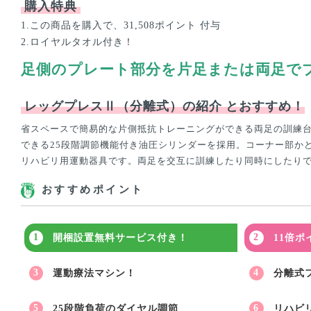
購入特典
1.この商品を購入で、31,508ポイント 付与
2.ロイヤルタオル付き！
足側のプレート部分を片足または両足で
レッグプレスⅡ（分離式）の紹介
とおすすめ！
省スペースで簡易的な片側抵抗トレーニングができる両足の訓練
できる25段階調節機能付き油圧シリンダーを採用。コーナー部か
リハビリ用運動器具です。両足を交互に訓練したり同時にしたり
おすすめポイント
開梱設置無料サービス付き！
11倍
運動療法マシン！
分離式
25段階負荷のダイヤル調節
リハビ