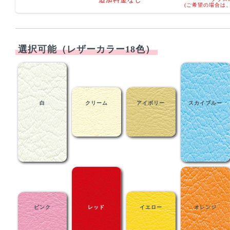
(ご希望の場合は
選択可能（レザーカラー18色）
白
クリーム
アイボリー
スカイブルー
ピンク
レッド
イエロー
オレンジ