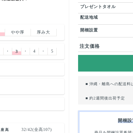
プレゼントタオル
配送地域
開梱設置
やや厚
厚み大
注文価格
2
･
3
･
4
･
5
■ 沖縄・離島への配送料
■ 約2週間後出荷予定
開梱設
32/42(全高107)
座高
商品を開梱設置希望