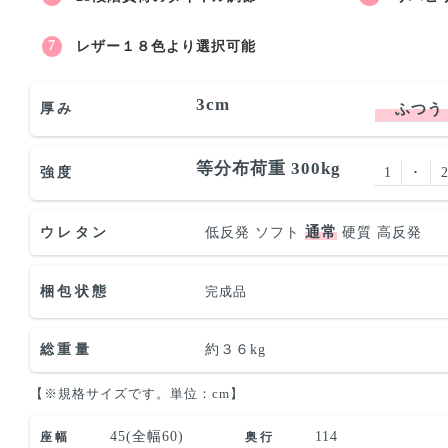
レザー１８色より選択可能
3cm
厚み
ふつう
等分布荷重 300kg
強度
1
･
通常
ウレタン
低反発
ソフト
硬質
高反発
梱包状態
完成品
総重量
約３６kg
【※規格サイズです。単位：cm】
45(全幅60)
114
座幅
奥行