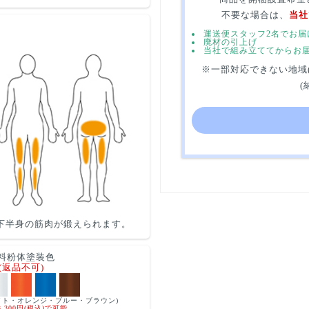
不要な場合は、
当社
運送便スタッフ2名でお届
廃材の引上げ
当社で組み立ててからお
※一部対応できない地域
(
下半身の筋肉が鍛えられます。
料粉体塗装色
(返品不可)
イト・オレンジ・ブルー・ブラウン)
,300円(税込)で可能