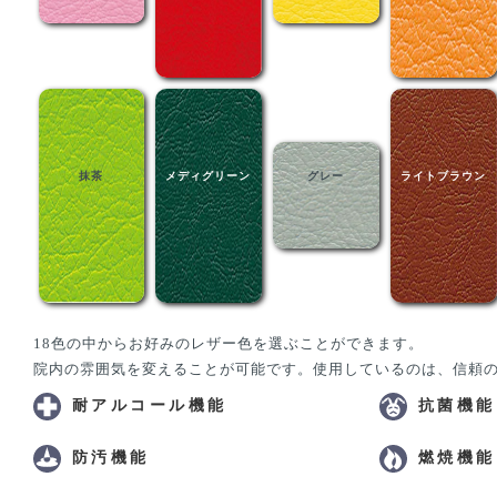
抹茶
メディグリーン
グレー
ライトブラウン
18色の中からお好みのレザー色を選ぶことができます。
院内の雰囲気を変えることが可能です。使用しているのは、信頼
耐アルコール機能
抗菌機能
防汚機能
燃焼機能