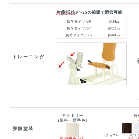
片側抵抗
0〜25の範囲で調節可能
負荷ダイヤル0
約9kg
負荷ダイヤル7
約22kg
負荷ダイヤル25
約60kg
トレーニング
アイボリー
有
(規格・標準色)
脚部塗装
(チョコレート・ホワ
プラス3
追加料金なし