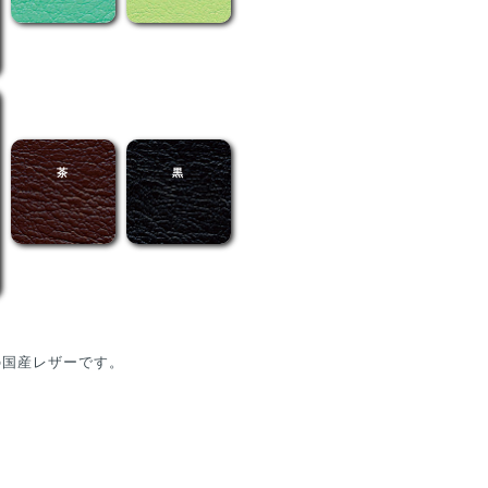
茶
黒
の国産レザーです。