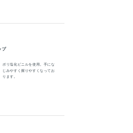
ップ
ポリ塩化ビニルを使用。手にな
じみやすく握りやすくなってお
ります。