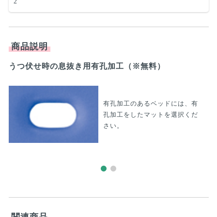
2
商品説明
うつ伏せ時の息抜き用有孔加工（※無料）
究
有孔加工のあるベッドには、有
孔加工をしたマットを選択くだ
さい。
関連商品