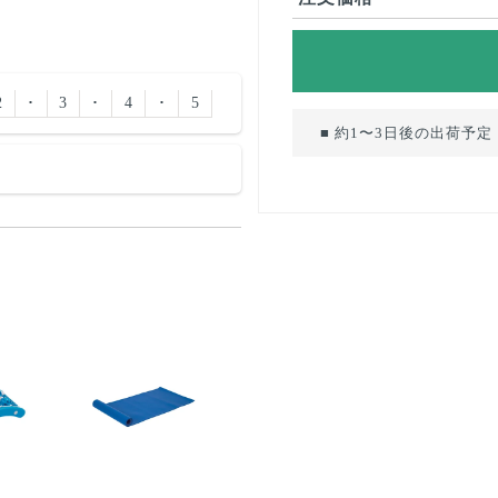
2
･
3
･
4
･
5
■ 約1〜3日後の出荷予定