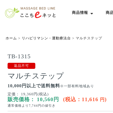
商品情報
商
ホーム
>
リハビリマシン・運動療法台
>
マルチステップ
TB-1315
返品不可
マルチステップ
10,000円以上で送料無料
※一部有料地域あり
定価：
19,360円(税込)
販売価格：
10,560
円
(税込：
11,616
)
円
通常価格より
7,744
円の値引き