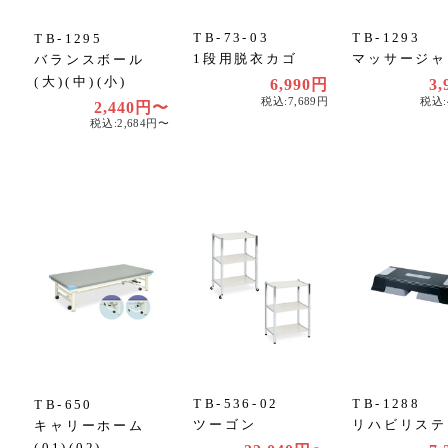
TB-73-03
TB-1293
TB-1295
1段用脱衣カゴ
マッサージャ
バランスボール
(大)(中)(小)
6,990円
3,
税込:7,689円
税込:
2,440円〜
税込:2,684円〜
TB-536-02
TB-1288
TB-650
ツーゴン
リハビリステ
キャリーホーム
(01)(02)