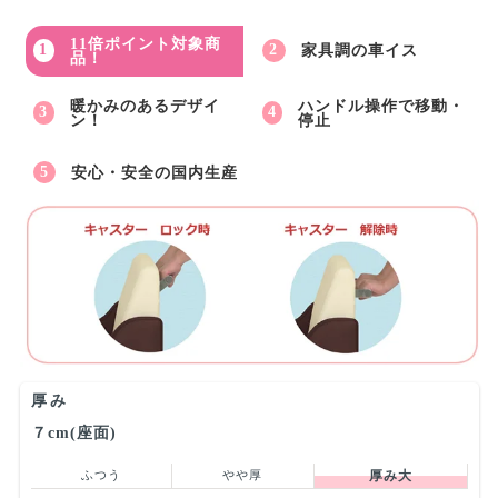
11倍ポイント対象商
家具調の車イス
品！
暖かみのあるデザイ
ハンドル操作で移動・
ン！
停止
安心・安全の国内生産
厚み
７cm(座面)
ふつう
やや厚
厚み大