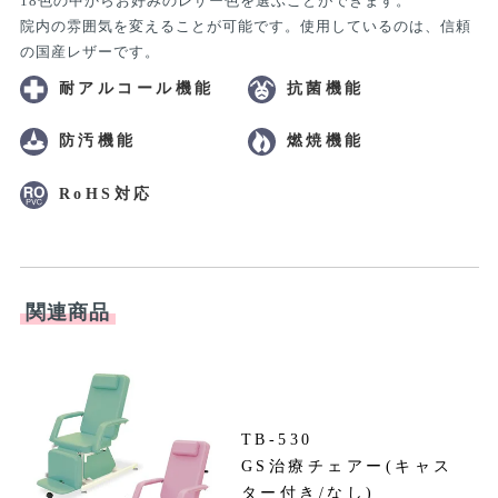
18色の中からお好みのレザー色を選ぶことができます。
院内の雰囲気を変えることが可能です。使用しているのは、信頼
の国産レザーです。
耐アルコール機能
抗菌機能
防汚機能
燃焼機能
RoHS対応
関連商品
TB-530
GS治療チェアー(キャス
円
ター付き/なし)