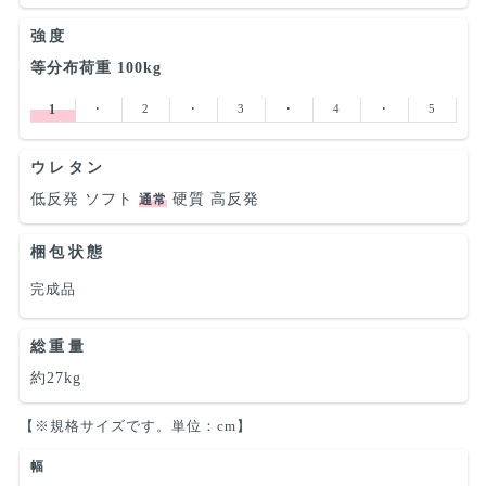
強度
等分布荷重 100kg
1
･
2
･
3
･
4
･
5
ウレタン
低反発
ソフト
硬質
高反発
通常
梱包状態
完成品
総重量
約27kg
【※規格サイズです。単位：cm】
幅