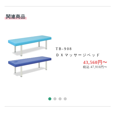
関連商品
TB-908
ＤＸマッサージベッド
円
円
43,560円〜
税込:47,916円〜