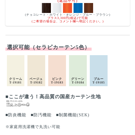
(返品不可)
(チョコレート・ホワイト・オレンジ・ブルー・ブラウン)
プラス3,300円(税込)で可能
(ご希望の場合は、コメント欄へ明記ください。)
選択可能（セラピカーテン5色）
クリーム
ベージュ
ピンク
グリーン
ブルー
T-19181
T-19182
T-19183
T-19184
T-19185
■ここが違う！高品質の国産カーテン生地
■防炎機能
■防汚機能
■制菌機能(SEK)
※家庭用洗濯機で丸洗い可能