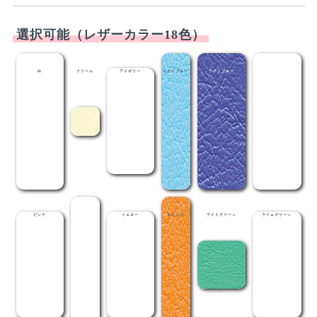
選択可能（レザーカラー18色）
白
クリーム
アイボリー
スカイブルー
ライトブルー
メディブルー
ピンク
レッド
イエロー
オレンジ
ライトグリーン
ライムグリーン