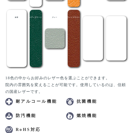
抹茶
メディグリーン
グレー
ライトブラウン
茶
黒
18色の中からお好みのレザー色を選ぶことができます。
院内の雰囲気を変えることが可能です。使用しているのは、信頼
の国産レザーです。
耐アルコール機能
抗菌機能
防汚機能
燃焼機能
RoHS対応