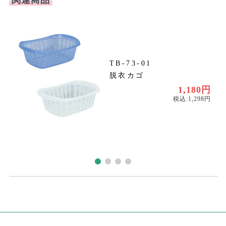
TB-73-01
脱衣カゴ
円
円
1,180円
税込:1,298円