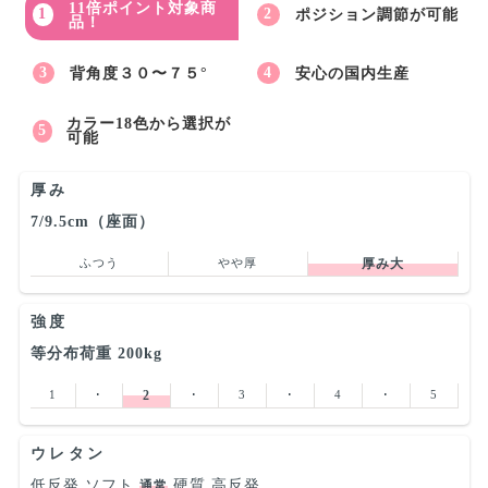
11倍ポイント対象商
ポジション調節が可能
品！
背角度３０〜７５°
安心の国内生産
カラー18色から選択が
可能
厚み
7/9.5cm（座面）
ふつう
やや厚
厚み大
強度
等分布荷重 200kg
1
･
2
･
3
･
4
･
5
ウレタン
低反発
ソフト
硬質
高反発
通常