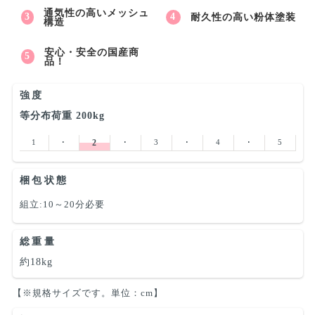
通気性の高いメッシュ
耐久性の高い粉体塗装
構造
安心・安全の国産商
品！
強度
等分布荷重 200kg
1
･
2
･
3
･
4
･
5
梱包状態
組立:10～20分必要
総重量
約18kg
【※規格サイズです。単位：cm】