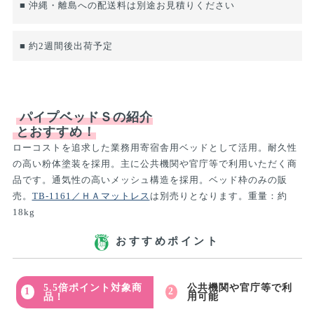
■ 沖縄・離島への配送料は別途お見積りください
■ 約2週間後出荷予定
パイプベッドＳの紹介
とおすすめ！
ローコストを追求した業務用寄宿舎用ベッドとして活用。耐久性
の高い粉体塗装を採用。主に公共機関や官庁等で利用いただく商
品です。通気性の高いメッシュ構造を採用。ベッド枠のみの販
売。
TB-1161／ＨＡマットレス
は別売りとなります。重量：約
18kg
おすすめポイント
5.5倍ポイント対象商
公共機関や官庁等で利
品！
用可能