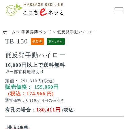
ホーム
>
手動昇降ベッド
>
低反発手動ハイロー
TB-150
低反発
有孔/無孔
低反発手動ハイロー
10,000円以上で送料無料
※一部有料地域あり
定価：
291,610円(税込)
販売価格：
159,060
円
(税込：
174,966
)
円
通常価格より
116,644
円の値引き
180,411円
有孔の場合：
(税込)
購入特典