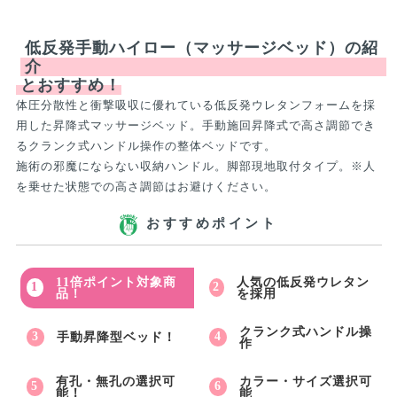
低反発手動ハイロー（マッサージベッド）の紹
介
とおすすめ！
体圧分散性と衝撃吸収に優れている低反発ウレタンフォームを採
用した昇降式マッサージベッド。手動施回昇降式で高さ調節でき
るクランク式ハンドル操作の整体ベッドです。
施術の邪魔にならない収納ハンドル。脚部現地取付タイプ。※人
を乗せた状態での高さ調節はお避けください。
おすすめポイント
11倍ポイント対象商
人気の低反発ウレタン
品！
を採用
クランク式ハンドル操
手動昇降型ベッド！
作
有孔・無孔の選択可
カラー・サイズ選択可
能！
能