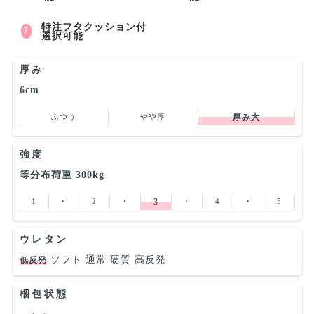
特注フタクッション付
選択可能
厚み
6cm
ふつう
やや厚
厚み大
強度
等分布荷重 300kg
1
･
2
･
3
･
4
･
5
ウレタン
ソフト
通常
硬質
高反発
低反発
梱包状態