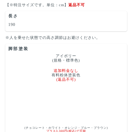
【※特注サイズです。単位：cm】
返品不可
長さ
190
※人を乗せた状態での高さ調節はお避けください。
脚部塗装
アイボリー
(規格・標準色)
追加料金なし
有料粉体塗装色
(返品不可)
(チョコレート・ホワイト・オレンジ・ブルー・ブラウン)
プラス3,300円(税込)で可能
(ご希望の場合は、コメント欄へ明記ください。)