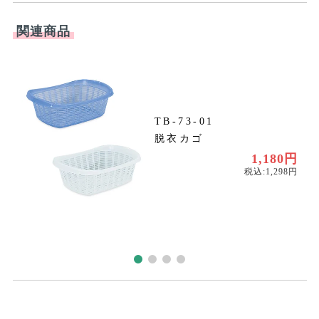
TB-73-01
脱衣カゴ
〜
〜
1,180円
税込:1,298円