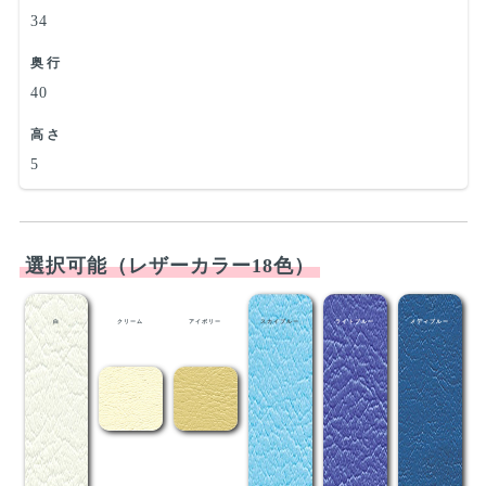
34
奥行
40
高さ
5
選択可能（レザーカラー18色）
白
クリーム
アイボリー
スカイブルー
ライトブルー
メディブルー