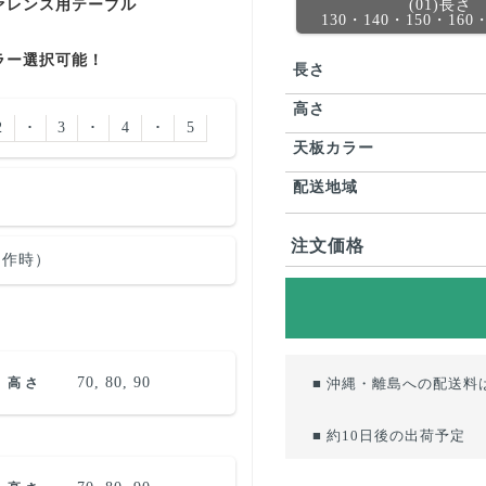
(01)長さ
ァレンス用テーブル
130・140・150・160
ラー選択可能！
長さ
高さ
2
･
3
･
4
･
5
天板カラー
配送地域
注文価格
m制作時）
70, 80, 90
高さ
■ 沖縄・離島への配送料
■ 約10日後の出荷予定