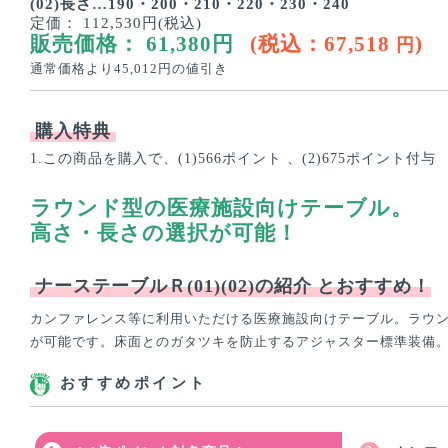
(02)長さ…190・200・210・220・230・240
定価：
112,530円(税込)
販売価格：
61,380
円
(税込：
67,518
)
円
通常価格より
45,012
円の値引き
購入特典
1.この商品を購入で、(1)566ポイント 、(2)675ポイント付与
ラウンド型の医療施設向けテーブル。
高さ・長さの選択が可能！
ナーステーブルＲ(01)(02)の紹介
とおすすめ！
カンファレンス等に利用いただける医療施設向けテーブル。ラウン
が可能です。床面とのガタツキを防止するアジャスター標準装備。最
おすすめポイント