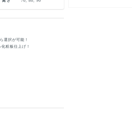
70, 80, 90
高さ
から選択が可能！
ル化粧板仕上げ！