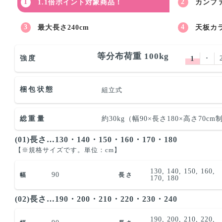
1.1倍ポイント対象商品！
カンフ
最大長さ240cm
天板カ
等分布荷重 100kg
強度
1
･
梱包状態
組立式
総重量
約30kg（幅90×長さ180×高さ70c
(01)長さ…130・140・150・160・170・180
【※規格サイズです。単位：cm】
130, 140, 150, 160,
90
幅
長さ
170, 180
(02)長さ…190・200・210・220・230・240
190, 200, 210, 220,