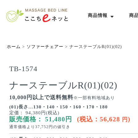
商品情報
商
ホーム
>
ソファーチェアー
>
ナーステーブルR(01)(02)
TB-1574
ナーステーブルR(01)(02)
10,000円以上で送料無料
※一部有料地域あり
(01)長さ…130・140・150・160・170・180
定価：
94,380円(税込)
販売価格：
51,480
円
(税込：
56,628
)
円
通常価格より
37,752
円の値引き