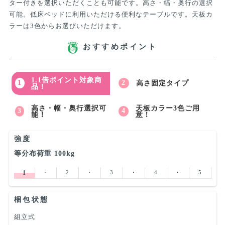
ター付きを選択いただくことも可能です。高さ・幅・奥行の選択
可能。低床ベッドに利用いただける便利なテーブルです。天板カ
ラーは3色からお選びいただけます。
おすすめポイント
1.1倍ポイント対象商
高さ固定タイプ
品！
高さ・幅・奥行選択可
天板カラー3色ご用
能！
意！
強度
等分布荷重 100kg
1
･
2
･
3
･
4
･
5
梱包状態
組立式