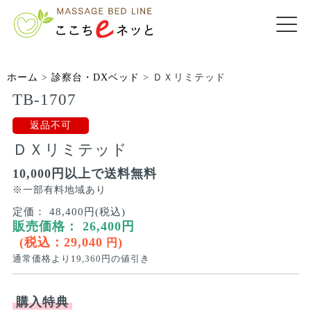
ホーム
>
診察台・DXベッド
>
ＤＸリミテッド
TB-1707
返品不可
ＤＸリミテッド
10,000円以上で送料無料
※一部有料地域あり
定価：
48,400円(税込)
販売価格：
26,400
円
(税込：
29,040
)
円
通常価格より
19,360
円の値引き
購入特典