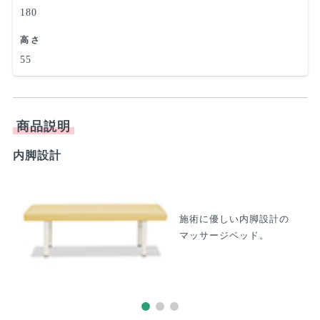
180
高さ
55
商品説明
内脚設計
F
施術に優しい内脚設計の
マッサージベッド。