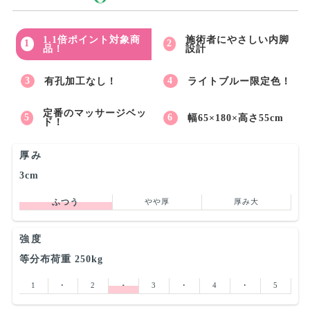
1.1倍ポイント対象商
施術者にやさしい内脚
品！
設計
有孔加工なし！
ライトブルー限定色！
定番のマッサージベッ
幅65×180×高さ55cm
ド！
厚み
3cm
ふつう
やや厚
厚み大
強度
等分布荷重 250kg
1
･
2
･
3
･
4
･
5