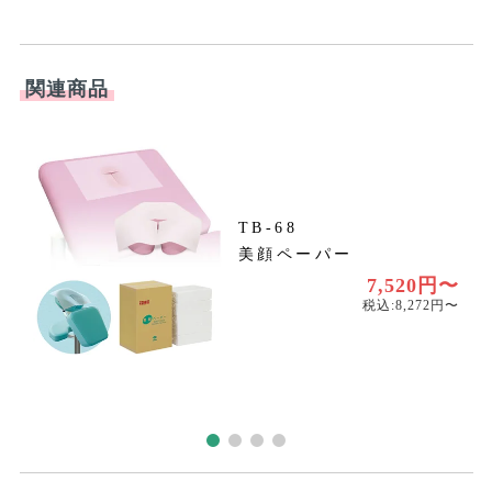
関連商品
TB-68
美顔ペーパー
〜
〜
7,520円〜
税込:8,272円〜