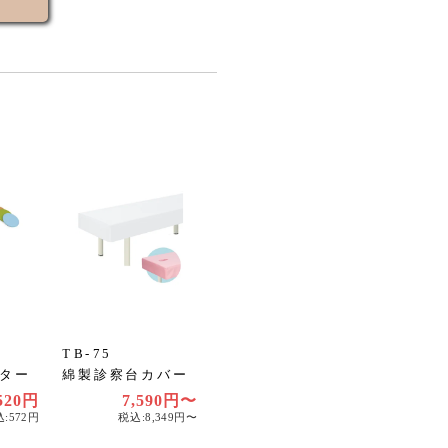
TB-75
ター
綿製診察台カバー
520円
7,590円〜
:572円
税込:8,349円〜