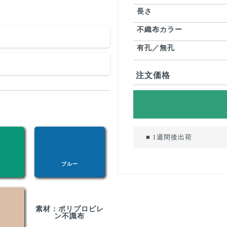
長さ
不織布カラー
有孔／無孔
注文価格
■ 1週間後出荷
ブルー
素材：ポリプロピレ
ン不識布