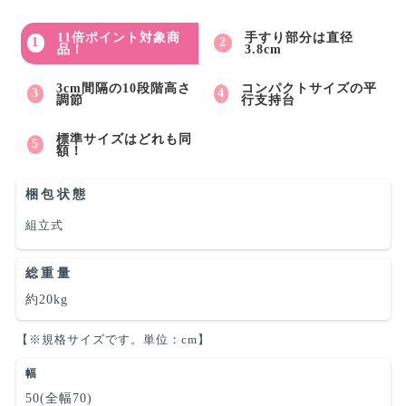
11倍ポイント対象商
手すり部分は直径
品！
3.8cm
3cm間隔の10段階高さ
コンパクトサイズの平
調節
行支持台
標準サイズはどれも同
額！
梱包状態
組立式
総重量
約20kg
【※規格サイズです。単位：cm】
幅
50(全幅70)