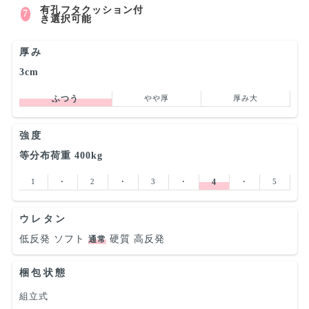
有孔フタクッション付
き選択可能
厚み
3cm
ふつう
やや厚
厚み大
強度
等分布荷重 400kg
1
･
2
･
3
･
4
･
5
ウレタン
低反発
ソフト
硬質
高反発
通常
梱包状態
組立式