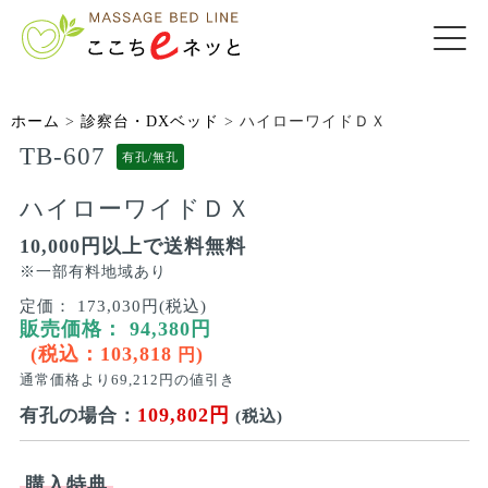
ホーム
>
診察台・DXベッド
>
ハイローワイドＤＸ
TB-607
有孔/無孔
ハイローワイドＤＸ
10,000円以上で送料無料
※一部有料地域あり
定価：
173,030円(税込)
販売価格：
94,380
円
(税込：
103,818
)
円
通常価格より
69,212
円の値引き
109,802円
有孔の場合：
(税込)
購入特典