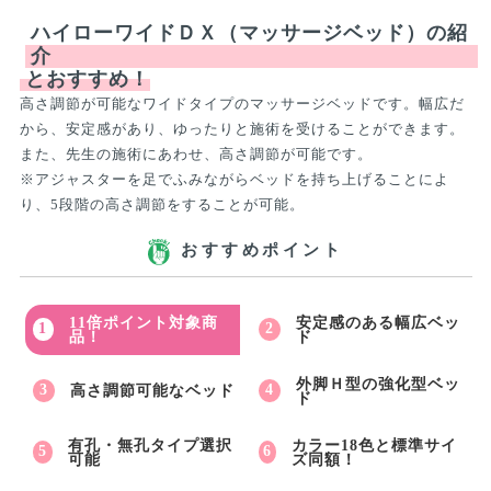
ハイローワイドＤＸ（マッサージベッド）の紹
介
とおすすめ！
高さ調節が可能なワイドタイプのマッサージベッドです。幅広だ
から、安定感があり、ゆったりと施術を受けることができます。
また、先生の施術にあわせ、高さ調節が可能です。
※アジャスターを足でふみながらベッドを持ち上げることによ
り、5段階の高さ調節をすることが可能。
おすすめポイント
11倍ポイント対象商
安定感のある幅広ベッ
品！
ド
外脚Ｈ型の強化型ベッ
高さ調節可能なベッド
ド
有孔・無孔タイプ選択
カラー18色と標準サイ
可能
ズ同額！