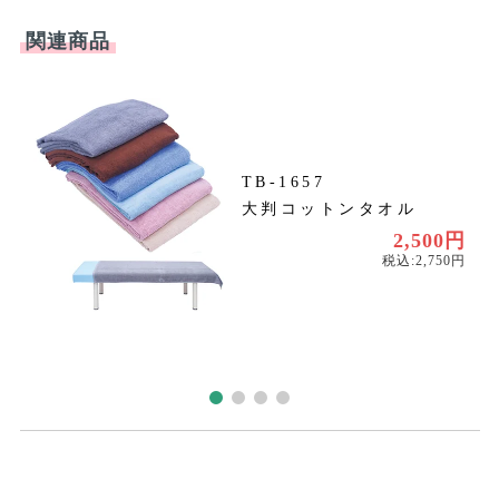
TB-1657
大判コットンタオル
円
円
2,500円
税込:2,750円
ご気軽になんでもお問合せください。