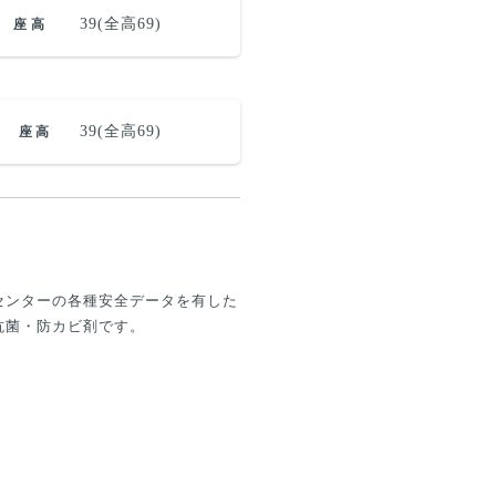
39(全高69)
座高
39(全高69)
座高
センターの各種安全データを有した
抗菌・防カビ剤です。