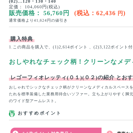
(02)…120・130・140
定価：
104,060円(税込)
販売価格：
56,760
円
(税込：
62,436
)
円
通常価格より
41,624
円の値引き
購入特典
1.この商品を購入で、(1)2,614ポイント 、(2)3,122ポイント
おしやれなチェック柄！クリーンなメデ
レゴーフィオレッティ(０１)(０２)の紹介
とおす
おしゃれでシックなチェック柄がクリーンなメディカルスペース
たれを標準装備した業務用待合いソファー。立ち上がりやすく脚元
のワイド型アームレスト。
おすすめポイント