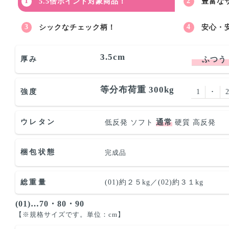
5.5倍ポイント対象商品！
豊富な
シックなチェック柄！
安心・
3.5cm
厚み
ふつう
等分布荷重 300kg
強度
1
･
通常
ウレタン
低反発
ソフト
硬質
高反発
梱包状態
完成品
総重量
(01)約２５kg／(02)約３１kg
(01)…70・80・90
【※規格サイズです。単位：cm】