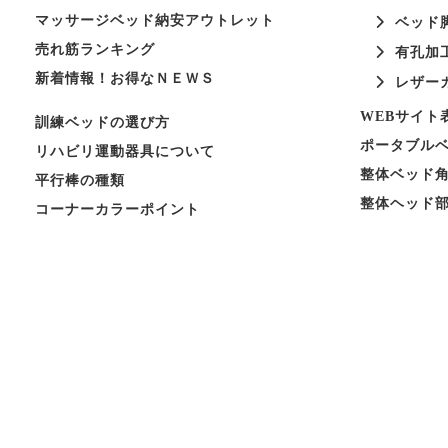
マッサージベッド納安アウトレット
ベッド
売れ筋ランキング
有孔加
新着情報！お得なＮＥＷＳ
レザー
WEBサイト
訓練ベッドの選び方
ポータブル
リハビリ運動器具について
整体ベッド
平行棒の種類
整体ヘッド
コーナーカラーポイント