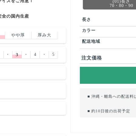
サイズをご用意！
(01)長さ
70・80・90
安全の国内生産
長さ
カラー
やや厚
厚み大
配送地域
2
･
3
･
4
･
5
注文価格
■ 沖縄・離島への配送料
■ 約10日後の出荷予定