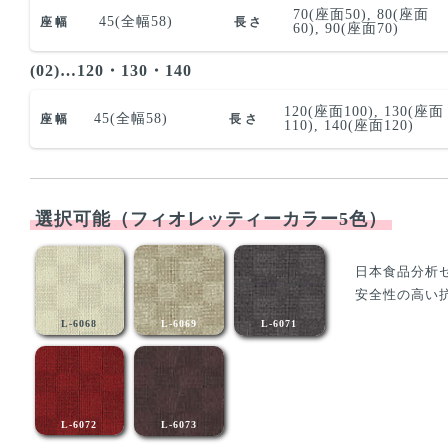
70(座面50), 80(座面
45(全幅58)
座幅
長さ
60), 90(座面70)
(02)…120・130・140
120(座面100), 130(座面
45(全幅58)
座幅
長さ
110), 140(座面120)
選択可能（フィオレッティーカラー5色）
日本食品分析
安全性の高い
L-6068
L-6069
L-6071
L-6072
L-6073