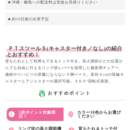
■ 沖縄・離島への配送料は別途お見積りください
■ 約10日後の出荷予定
ＰＴスツールＳ(キャスター付き／なし)の紹介
とおすすめ！
背もたれとして利用もできるトッテ付き。高さ調節がどの位置か
らでも自由に行えるリング状レバーを採用した施術用チェアー。
施術やリハビリの邪魔にならない５脚ベース。直径４cmの双輪キ
ャスターとアジャスターの選択可能。３６０°回転式座面。
おすすめポイント
5倍ポイント対象商
カラー18色からお選び
品！
ください
リング状の高さ調節機
背もたれ＆トッテ付