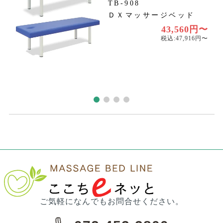
TB-908
ＤＸマッサージベッド
円
円
43,560円〜
税込:47,916円〜
ご気軽になんでもお問合せください。