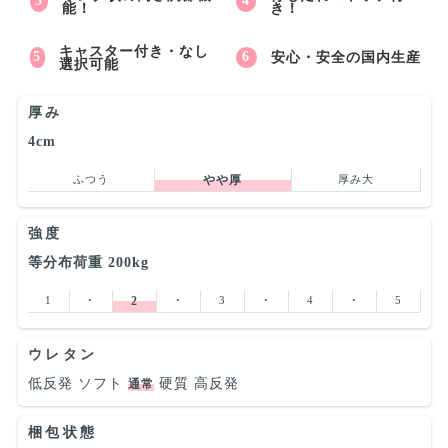
能！
き！
キャスター付き・なし
安心・安全の国内生産
選択可能
厚み
4cm
ふつう
やや厚
厚み大
強度
等分布荷重 200kg
1
･
2
･
3
･
4
･
5
ウレタン
低反発
ソフト
硬質
高反発
通常
梱包状態