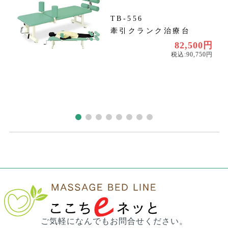
TB-556
牽引クランク治療台
〜
82,500円
〜
税込:90,750円
ご気軽になんでもお問合せください。