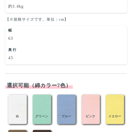
約1.4kg
【※規格サイズです。単位：cm】
幅
63
奥行
43
選択可能（綿カラー7色）
白
グリーン
ブルー
ピンク
イエロー