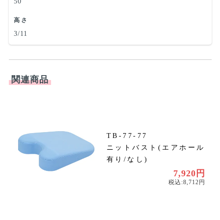
50
高さ
3/11
関連商品
TB-77-77
ニットバスト(エアホール
円
有り/なし)
円
7,920円
税込:8,712円