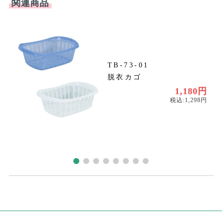
関連商品
TB-73-01
脱衣カゴ
円
円
1,180円
税込:1,298円