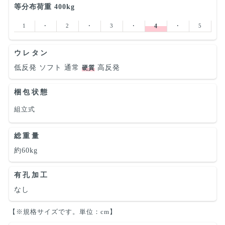
等分布荷重 400kg
1
･
2
･
3
･
4
･
5
ウレタン
低反発
ソフト
通常
高反発
硬質
梱包状態
組立式
総重量
約60kg
有孔加工
なし
【※規格サイズです。単位：cm】