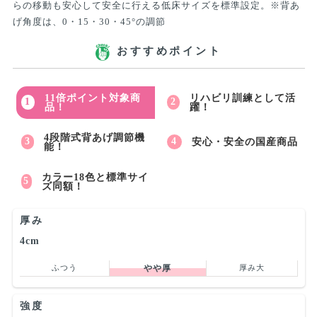
らの移動も安心して安全に行える低床サイズを標準設定。※背あ
げ角度は、0・15・30・45°の調節
おすすめポイント
11倍ポイント対象商
リハビリ訓練として活
品！
躍！
4段階式背あげ調節機
安心・安全の国産商品
能！
カラー18色と標準サイ
ズ同額！
厚み
4cm
ふつう
やや厚
厚み大
強度