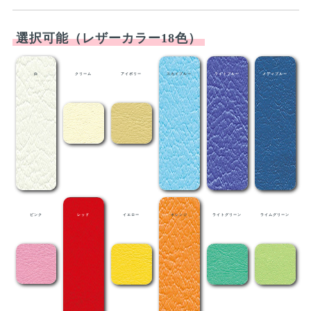
選択可能（レザーカラー18色）
白
クリーム
アイボリー
スカイブルー
ライトブルー
メディブルー
ピンク
レッド
イエロー
オレンジ
ライトグリーン
ライムグリーン