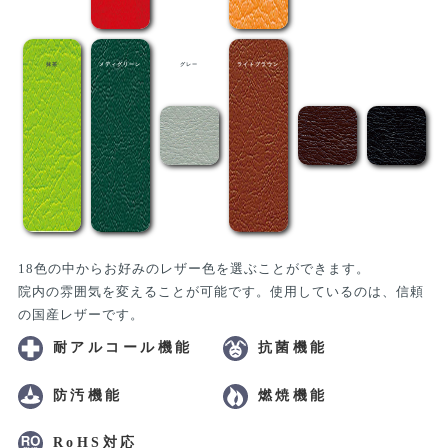
抹茶
メディグリーン
グレー
ライトブラウン
茶
黒
18色の中からお好みのレザー色を選ぶことができます。
院内の雰囲気を変えることが可能です。使用しているのは、信頼
の国産レザーです。
耐アルコール機能
抗菌機能
防汚機能
燃焼機能
RoHS対応