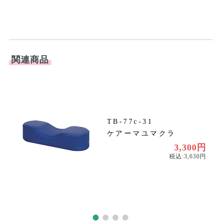
関連商品
TB-77c-31
ケアーマユマクラ
〜
〜
3,300円
税込:3,630円