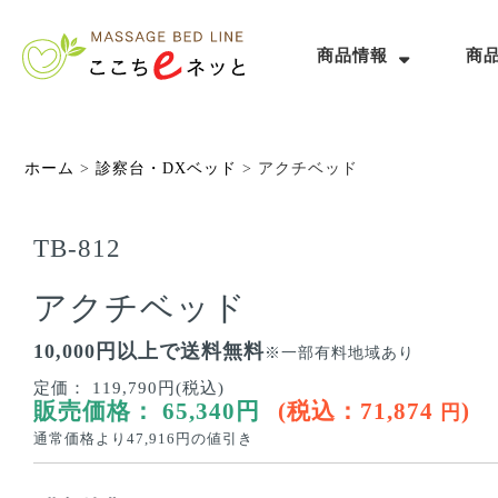
商品情報
商
ホーム
>
診察台・DXベッド
>
アクチベッド
TB-812
アクチベッド
10,000円以上で送料無料
※一部有料地域あり
定価：
119,790円(税込)
販売価格：
65,340
円
(税込：
71,874
)
円
通常価格より
47,916
円の値引き