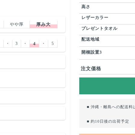
高さ
レザーカラー
やや厚
厚み大
プレゼントタオル
配送地域
2
･
3
･
4
･
5
開梱設置3
注文価格
■ 沖縄・離島への配送料
■ 約10日後の出荷予定