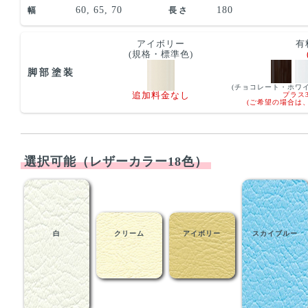
60, 65, 70
180
幅
長さ
アイボリー
有
(規格・標準色)
脚部塗装
(チョコレート・ホワ
プラス3
追加料金なし
(ご希望の場合は
選択可能（レザーカラー18色）
白
クリーム
アイボリー
スカイブルー