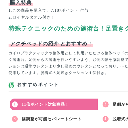
購入特典
1.この商品を購入で、7,187ポイント 付与
2.ロイヤルタオル付き！
特殊テクニックのための施術台！足置き
アクチベッドの紹介
とおすすめ！
カイロプラクティックや整体用として利用いただける整体ベッド
く施術台。足側からの施術を行いやすいよう、顔側の幅を微調整
ションは通常ウレタンより少し硬めのウレタンとなっており、へ
使用しています。脱着式の足置きクッション１個付き。
おすすめポイント
11倍ポイント対象商品！
足側か
幅調整が可能セパレートシート
脱着式