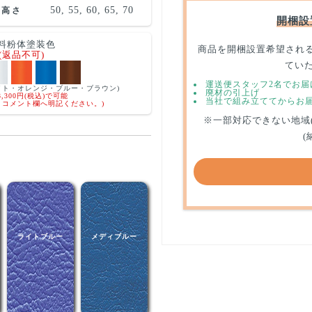
50, 55, 60, 65, 70
高さ
開梱設
料粉体塗装色
商品を開梱設置希望され
(返品不可)
てい
運送便スタッフ2名でお届
イト・オレンジ・ブルー・ブラウン)
廃材の引上げ
,300円(税込)で可能
当社で組み立ててからお
、コメント欄へ明記ください。)
※一部対応できない地域
(
ライトブルー
メディブルー