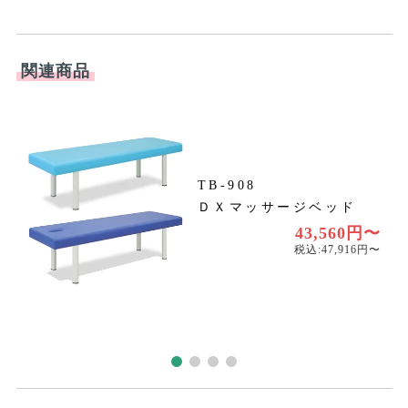
関連商品
TB-908
ＤＸマッサージベッド
〜
〜
43,560円〜
税込:47,916円〜