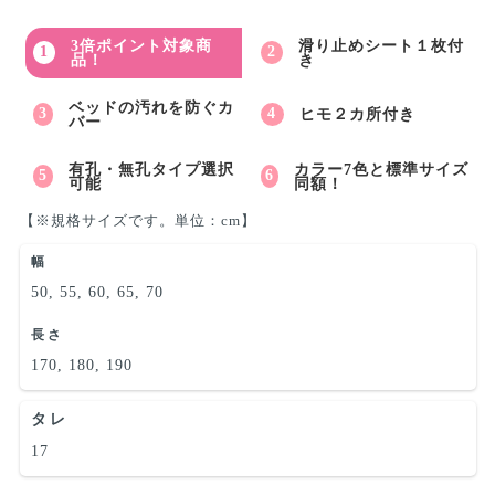
3倍ポイント対象商
滑り止めシート１枚付
品！
き
ベッドの汚れを防ぐカ
ヒモ２カ所付き
バー
有孔・無孔タイプ選択
カラー7色と標準サイズ
可能
同額！
【※規格サイズです。単位：cm】
幅
50, 55, 60, 65, 70
長さ
170, 180, 190
タレ
17