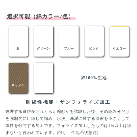
選択可能（綿カラー7色）
白
グリーン
ブルー
ピンク
イエロー
綿100%生地
キャメル
ブラウン
防縮性機能・サンフォライズ加工
処理する繊維がどれくらい縮むかを試験した後、その縮み分だけ
を強制的に圧縮して縮め、水洗、洗濯に対する収縮を小さくして
弾性を付与する加工です。フォライズ加工したものは1%以上は縮
まないと言われています。(但し、生地の状態時)