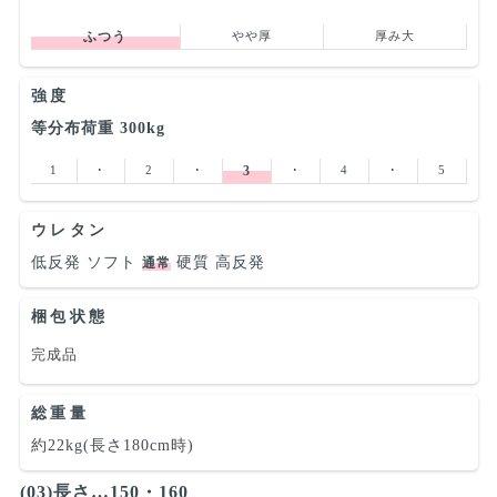
ふつう
やや厚
厚み大
強度
等分布荷重 300kg
1
･
2
･
3
･
4
･
5
ウレタン
低反発
ソフト
硬質
高反発
通常
梱包状態
完成品
総重量
約22kg(長さ180cm時)
(03)長さ…150・160