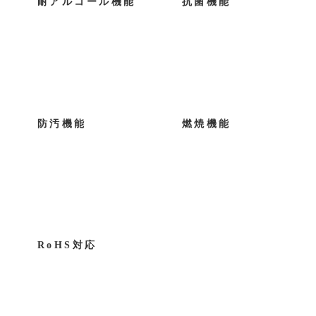
防汚機能
RoHS対応
関連商品
TB-908
ＤＸマッサージベッド
〜
〜
43,560円〜