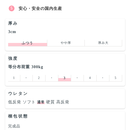
安心・安全の国内生産
厚み
3cm
ふつう
やや厚
厚み大
強度
等分布荷重 300kg
1
･
2
･
3
･
4
･
5
ウレタン
低反発
ソフト
硬質
高反発
通常
梱包状態
完成品