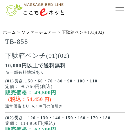
ホーム
>
ソファーチェアー
>
下駄箱ベンチ(01)(02)
TB-858
下駄箱ベンチ(01)(02)
10,000円以上で送料無料
※一部有料地域あり
(01)長さ…50・60・70・80・90・100・110
定価：
90,750円(税込)
販売価格：
49,500
円
(税込：
54,450
)
円
通常価格より
36,300
円の値引き
(02)長さ…120・130・140・150・160・170・180
定価：
114,950円(税込)
販売価格：
62,700
円