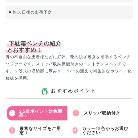
■ 約10日後の出荷予定
下駄箱ベンチの紹介
とおすすめ！
脚の不自由な患者様などに好評、靴の脱ぎ履きを補助するベンチ
ソファーです。スリッパ収納機能付きのエントランスベンチで
す。２段式の収納部に厚み１．５cmの頑丈で衛生的なホワイト化
粧板を採用。
おすすめポイント
5.5倍ポイント対象商
スリッパ収納付き
品！
豊富なサイズをご用
カラー18色からお選び
意！
ください