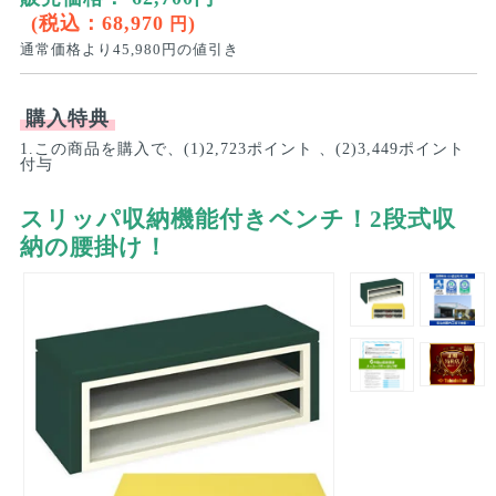
(税込：
68,970
)
円
通常価格より
45,980
円の値引き
購入特典
1.この商品を購入で、(1)2,723ポイント 、(2)3,449ポイント
付与
スリッパ収納機能付きベンチ！2段式収
納の腰掛け！