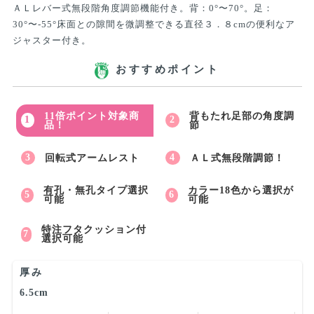
ＡＬレバー式無段階角度調節機能付き。背：0°〜70°。足：
30°〜-55°床面との隙間を微調整できる直径３．８cmの便利なア
ジャスター付き。
おすすめポイント
11倍ポイント対象商
背もたれ足部の角度調
品！
節
回転式アームレスト
ＡＬ式無段階調節！
有孔・無孔タイプ選択
カラー18色から選択が
可能
可能
特注フタクッション付
選択可能
厚み
6.5cm