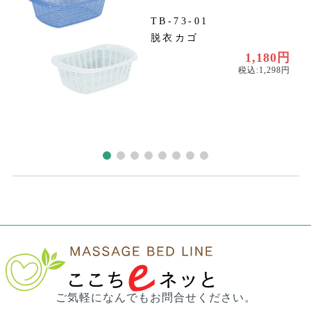
TB-73-01
脱衣カゴ
円
円
1,180円
税込:1,298円
ご気軽になんでもお問合せください。