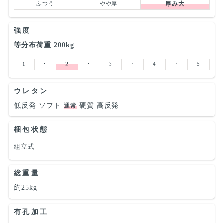
ふつう
やや厚
厚み大
強度
等分布荷重 200kg
1
･
2
･
3
･
4
･
5
ウレタン
低反発
ソフト
硬質
高反発
通常
梱包状態
組立式
総重量
約25kg
有孔加工