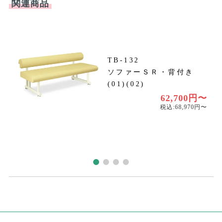
関連商品
TB-132
ソファーＳＲ・背付き
円
(01)(02)
円
62,700円〜
税込:68,970円〜