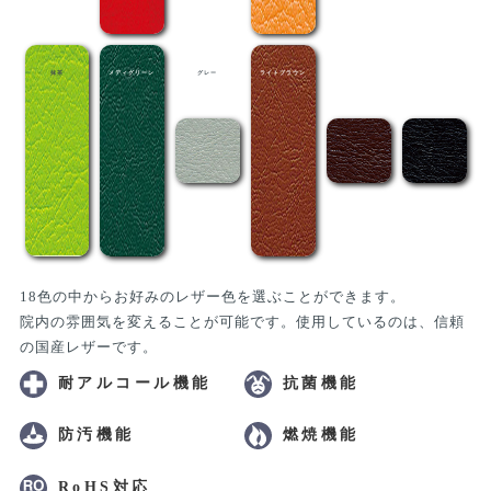
抹茶
メディグリーン
グレー
ライトブラウン
茶
黒
18色の中からお好みのレザー色を選ぶことができます。
院内の雰囲気を変えることが可能です。使用しているのは、信頼
の国産レザーです。
耐アルコール機能
抗菌機能
防汚機能
燃焼機能
RoHS対応