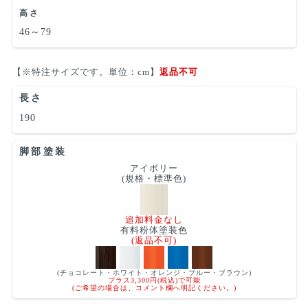
高さ
46～79
【※特注サイズです。単位：cm】
返品不可
長さ
190
脚部塗装
アイボリー
(規格・標準色)
追加料金なし
有料粉体塗装色
(返品不可)
(チョコレート・ホワイト・オレンジ・ブルー・ブラウン)
プラス3,300円(税込)で可能
(ご希望の場合は、コメント欄へ明記ください。)