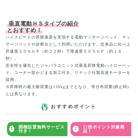
垂直電動ＨＳタイプの紹介
とおすすめ！
ハイスピードの昇降速度を実現する電動マッサージベッド。マッ
サージベッドや診察台として利用いただけます。従来品に比べ上
昇速度３０％ＵＰ（約２２秒）下降速度５０％ＵＰ（約１６
秒）。
安全性を優先したジャバラユニット式垂直昇降電動ハイローベッ
ド。コーナー部かどまる加工付き。リナック社製高速モーターを
採用。
※昇降時の最大耐荷重は150kgまでとなり、等分布荷重(静止時)
とは異なります。
おすすめポイント
開梱設置無料サービス
11倍ポイント対象商
付き！
品！