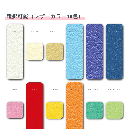
選択可能（レザーカラー18色）
白
クリーム
アイボリー
スカイブルー
ライトブルー
メディブルー
ピンク
レッド
イエロー
オレンジ
ライトグリーン
ライムグリーン