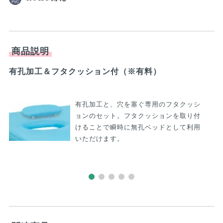
商品説明
有孔加工＆フタクッション付（※有料）
う
有孔加工と、穴を塞ぐ専用のフタクッシ
2
ョンのセット。フタクッションを取り付
けることで瞬時に無孔ベッドとして利用
6
いただけます。