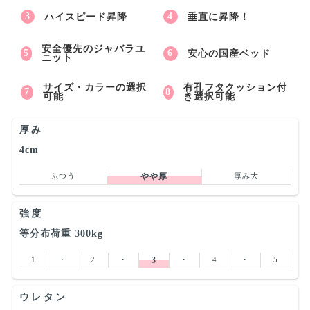
ハイスピード昇降
垂直に昇降！
安全優先のジャバラユ
安心の国産ベッド
ニット
サイズ・カラーの選択
有孔フタクッション付
可能
き選択可能
厚み
4cm
ふつう
やや厚
厚み大
強度
等分布荷重 300kg
1
･
2
･
3
･
4
･
5
ウレタン