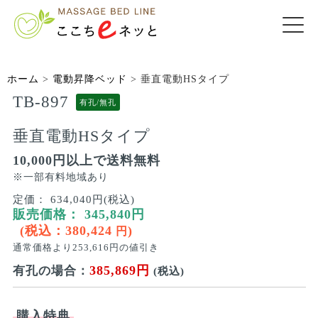
ホーム
>
電動昇降ベッド
>
垂直電動HSタイプ
TB-897
有孔/無孔
垂直電動HSタイプ
10,000円以上で送料無料
※一部有料地域あり
定価：
634,040円(税込)
販売価格：
345,840
円
(税込：
380,424
)
円
通常価格より
253,616
円の値引き
385,869円
有孔の場合：
(税込)
購入特典