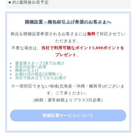
■ 約2週間後出荷予定
開梱設置・梱包材引上げ希望のお客さまへ
商品を開梱設置希望されるお客さまには
無料
で対応させてい
ただきます。
不要な場合は、
当社で利用可能なポイント5,000ポイントを
プレゼント
。
運送便スタッフ2名でお届け
所定の位置へ設置
廃材の引上げ
お届け日の指定(日曜除く)
当社で組み立ててからお届け
※一部対応できない地域(北海道・沖縄・離島等)がございま
す。ご了承ください。
(納期：通常納期よりプラス3日必要)
開梱設置サービスについて