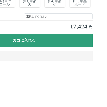
02)単品
(03)単品
(04)単品
(05)単品
ロール
大
小
ボード
17,424
円