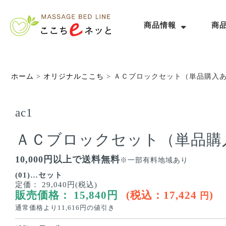
商品情報
商
ホーム
>
オリジナルここち
>
ＡＣブロックセット（単品購入
ac1
ＡＣブロックセット（単品購
10,000円以上で送料無料
※一部有料地域あり
(01)…セット
定価：
29,040円(税込)
販売価格：
15,840
円
(税込：
17,424
)
円
通常価格より
11,616
円の値引き