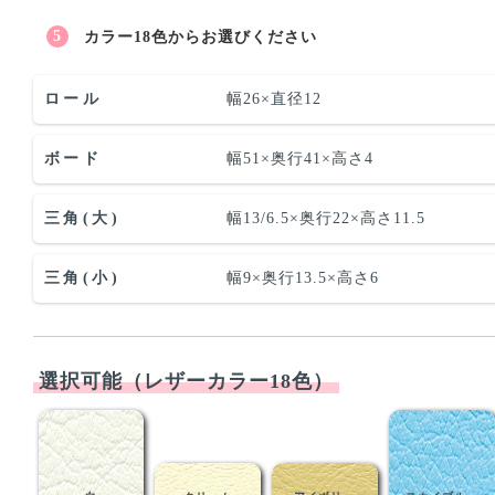
カラー18色からお選びください
ロール
幅26×直径12
ボード
幅51×奥行41×高さ4
三角(大)
幅13/6.5×奥行22×高さ11.5
三角(小)
幅9×奥行13.5×高さ6
選択可能（レザーカラー18色）