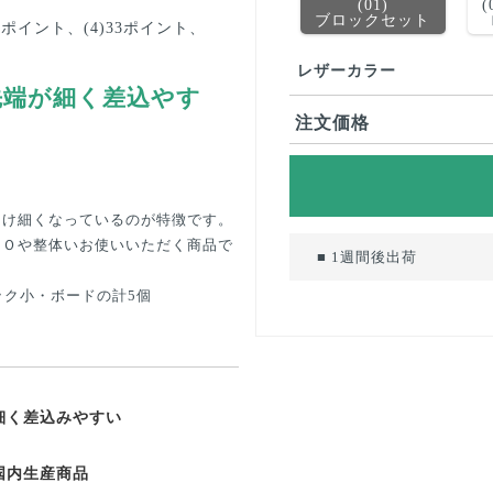
(01)
(
ブロックセット
42ポイント、(4)33ポイント、
レザーカラー
先端が細く差込やす
注文価格
向け細くなっているのが特徴です。
ＴＯや整体いお使いいただく商品で
■ 1週間後出荷
ック小・ボードの計5個
細く差込みやすい
国内生産商品