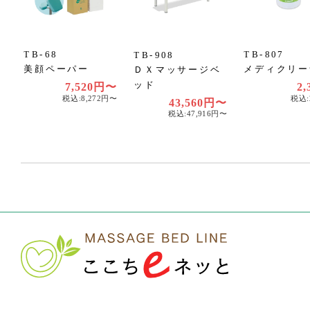
TB-68
TB-807
TB-908
美顔ペーパー
メディクリー
ＤＸマッサージベ
ッド
7,520円〜
2,
税込:8,272円〜
税込:
43,560円〜
税込:47,916円〜