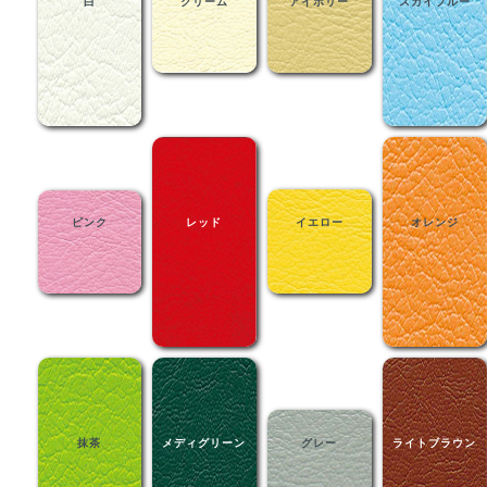
白
クリーム
アイボリー
スカイブルー
ピンク
レッド
イエロー
オレンジ
抹茶
メディグリーン
グレー
ライトブラウン