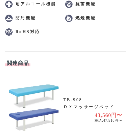
耐アルコール機能
抗菌機能
防汚機能
燃焼機能
RoHS対応
関連商品
TB-908
ＤＸマッサージベッド
〜
〜
43,560円〜
税込:47,916円〜