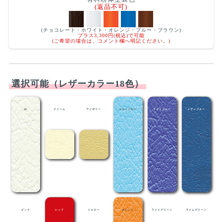
(返品不可)
(チョコレート・ホワイト・オレンジ・ブルー・ブラウン)
プラス3,300円(税込)で可能
(ご希望の場合は、コメント欄へ明記ください。)
選択可能（レザーカラー18色）
白
クリーム
アイボリー
スカイブルー
ライトブルー
メディブルー
ピンク
レッド
イエロー
オレンジ
ライトグリーン
ライムグリーン