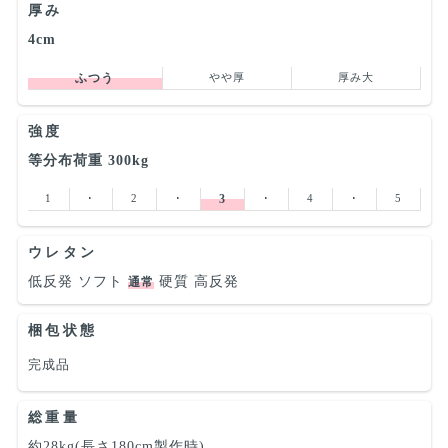
厚み
4cm
ふつう
やや厚
厚み大
強度
等分布荷重 300kg
1
･
2
･
3
･
4
･
5
ウレタン
低反発
ソフト
硬質
高反発
通常
梱包状態
完成品
総重量
約28kg(長さ180cm製作時)