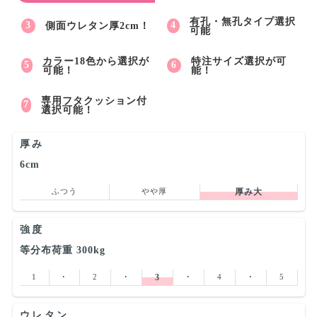
有孔・無孔タイプ選択
側面ウレタン厚2cm！
可能
カラー18色から選択が
特注サイズ選択が可
可能！
能！
専用フタクッション付
選択可能！
厚み
6cm
ふつう
やや厚
厚み大
強度
等分布荷重 300kg
1
･
2
･
3
･
4
･
5
ウレタン