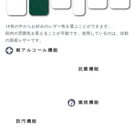
院内の雰囲気を変えることが可能です。使用しているのは、信頼
の国産レザーです。
耐アルコール機能
抗菌機能
防汚機能
燃焼機能
RoHS対応
商品説明
有孔加工＆フタクッション付（※有料）（特注/返品
う
不可）
有孔加工と、専用のフタクッションセッ
ト。ベッド有孔部裏には専用フタクッシ
ョンの受け金具を取付るため返品不可と