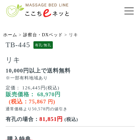
ホーム
>
診察台・DXベッド
>
リキ
TB-445
有孔/無孔
リキ
10,000円以上で送料無料
※一部有料地域あり
定価：
126,445円(税込)
販売価格：
68,970
円
(税込：
75,867
)
円
通常価格より
50,578
円の値引き
81,851円
有孔の場合：
(税込)
購入特典