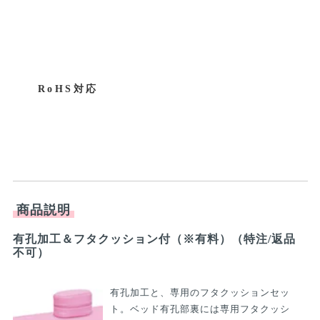
なります。
関連商品
TB-543
プチ金具
円
円
2,640円〜
税込:2,904円〜