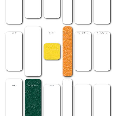
ピンク
レッド
イエロー
オレンジ
ライトグリーン
ライムグリーン
抹茶
メディグリーン
グレー
ライトブラウン
茶
黒
18色の中からお好みのレザー色を選ぶことができます。