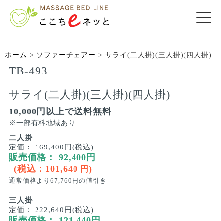
ホーム
>
ソファーチェアー
>
サライ(二人掛)(三人掛)(四人掛)
TB-493
サライ(二人掛)(三人掛)(四人掛)
10,000円以上で送料無料
※一部有料地域あり
二人掛
定価：
169,400円(税込)
販売価格：
92,400
円
(税込：
101,640
)
円
通常価格より
67,760
円の値引き
三人掛
定価：
222,640円(税込)
販売価格：
121,440
円