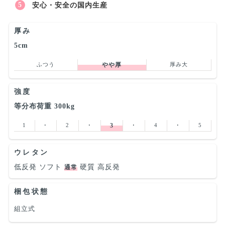
安心・安全の国内生産
厚み
5cm
ふつう
やや厚
厚み大
強度
等分布荷重 300kg
1
･
2
･
3
･
4
･
5
ウレタン
低反発
ソフト
硬質
高反発
通常
梱包状態
組立式