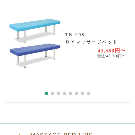
TB-908
ＤＸマッサージベッド
円
円
43,560円〜
税込:47,916円〜