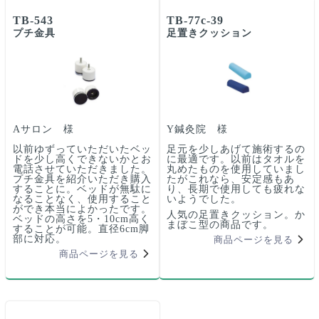
TB-543
TB-77c-39
プチ金具
足置きクッション
Aサロン 様
Y鍼灸院 様
以前ゆずっていただいたベッ
足元を少しあげて施術するの
ドを少し高くできないかとお
に最適です。以前はタオルを
電話させていただきました。
丸めたものを使用していまし
プチ金具を紹介いただき購入
たがこれなら、安定感もあ
することに。ベッドが無駄に
り、長期で使用しても疲れな
なることなく、使用すること
いようでした。
ができ本当によかったです。
人気の足置きクッション。か
ベッドの高さを5・10cm高く
まぼこ型の商品です。
することが可能。直径6cm脚
部に対応。
商品ページを見る
商品ページを見る