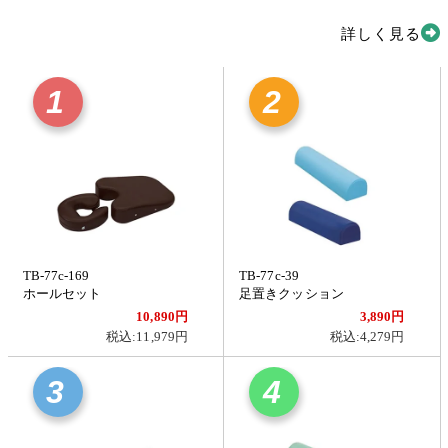
詳しく見る
1
2
TB-77c-169
TB-77c-39
ホールセット
足置きクッション
10,890円
3,890円
税込:11,979円
税込:4,279円
3
4