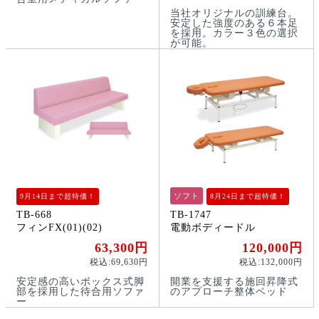
当社オリジナルの訓練台。
安定した強度のある６本足
を採用。カラー３色の選択
が可能。
ソフト
9月14日まで超特価！
8月24日まで超特価！
TB-668
TB-1747
フィンFX(01)(02)
電動ボディードル
63,300円
120,000円
税込:69,630円
税込:132,000円
安定感の高いボックス式脚
開業を支援する施回昇降式
部を採用した待合用ソファ
のアプローチ整体ベッド
ー