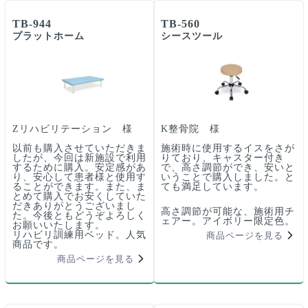
TB-944
TB-560
プラットホーム
シースツール
Zリハビリテーション 様
K整骨院 様
以前も購入させていただきま
施術時に使用するイスをさが
したが、今回は新施設で利用
りており、キャスター付き
するために購入。安定感があ
で、高さ調節ができ、安いと
り、安心して患者様と使用す
いうことで購入しました。と
ることができます。また、ま
ても満足しています。
とめて購入でお安くしていた
だきありがとうございまし
高さ調節が可能な、施術用チ
た。今後ともどうぞよろしく
ェアー。アイボリー限定色。
お願いいたします。
リハビリ訓練用ベッド。人気
商品ページを見る
商品です。
商品ページを見る