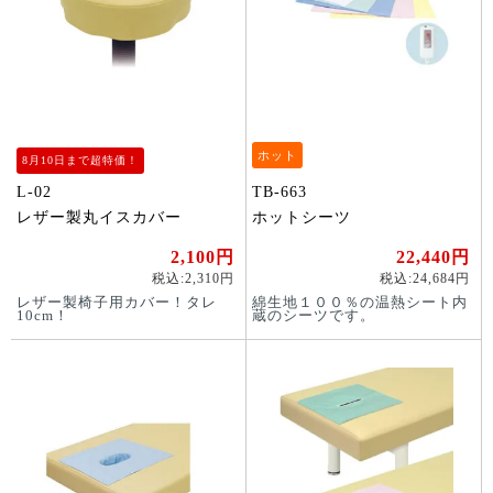
ホット
8月10日まで超特価！
L-02
TB-663
レザー製丸イスカバー
ホットシーツ
2,100円
22,440円
税込:2,310円
税込:24,684円
レザー製椅子用カバー！タレ
綿生地１００％の温熱シート内
10cm！
蔵のシーツです。