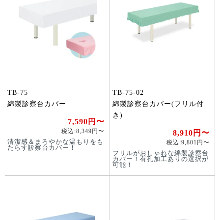
TB-75
TB-75-02
綿製診察台カバー
綿製診察台カバー(フリル付
き)
7,590円〜
税込:8,349円〜
8,910円〜
清潔感＆まろやかな温もりをも
税込:9,801円〜
たらす診察台カバー！
フリルがおしゃれな綿製診察台
カバー！有孔加工ありの選択が
可能！