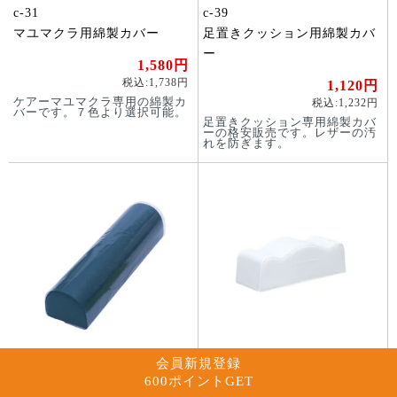
c-31
c-39
マユマクラ用綿製カバー
足置きクッション用綿製カバ
ー
1,580円
税込:1,738円
1,120円
ケアーマユマクラ専用の綿製カ
税込:1,232円
バーです。７色より選択可能。
足置きクッション専用綿製カバ
ーの格安販売です。レザーの汚
れを防ぎます。
会員新規登録
600ポイントGET
cc-39
c-75