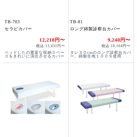
TB-703
TB-81
セラピカバー
ロング綿製診察台カバー
12,210円〜
9,240円〜
税込:13,431円〜
税込:10,164円〜
ベッドしたの豊富な収納スペー
タレ３０cmのロング診察台カバ
スをきれいに演出させるカバー
ー。綿製生地１００％使用