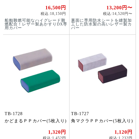
16,500円
13,200円〜
税込:18,150円
税込:14,520円〜
船舶難燃可能なハイグレード難
裏面に専用防水シートを縫製加
燃配合！レザー製あかすりDX専
工した防水製の高いレザー製カ
用カバー
バー
TB-1728
TB-1727
かどまるＰＰカバー(5枚入り)
角マクラＰＰカバー(5枚入り)
1,320円
1,120円
税込:1,452円
税込:1,232円