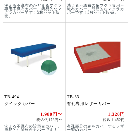
洗える不織布のかどまるマクラ
洗える不織布の角マクラ専用不
専用不織布カバー。簡易的なマ
織布カバー。簡易的なマクラカ
クラカバーです！5枚セット販
バーです！5枚セット販売。
売。
TB-494
TB-33
クイックカバー
有孔専用レザーカバー
1,980円〜
1,320円
税込:2,178円〜
税込:1,452円
洗える不織布の診察台カバー。
有孔部分のみをカバーするレザ
簡易的な診察台カバーです！
ー製のカバー