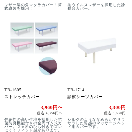
レザー製の角マクラカバー！筒
抗ウイルスレザーを採用した診
式縫製を採用！
察台カバー。
TB-1605
TB-1714
ストレッチカバー
診察シーツカバー
3,960円〜
3,300円
税込:4,356円〜
税込:3,630円
伸縮性の高い生地を採用した抗
シルクのようななめらかでサラ
菌防臭機能付きの全周ゴム式カ
サラした質感のマッサージベッ
バー。２ヵ所のひも付きでズレ
ド用カバーです。
にくくフィット感があります。